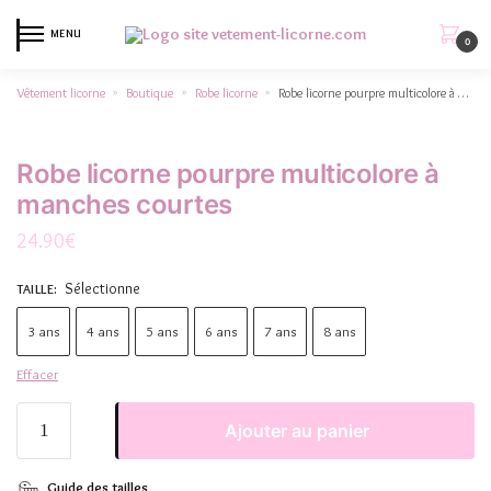
MENU
0
Vêtement licorne
Boutique
Robe licorne
Robe licorne pourpre multicolore à manches courtes
»
»
»
Robe licorne pourpre multicolore à
manches courtes
24.90
€
Sélectionne
TAILLE
:
3 ans
4 ans
5 ans
6 ans
7 ans
8 ans
Effacer
Ajouter au panier
Guide des tailles