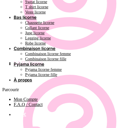
Sweat licorne
T shirt licorne
Veste licorne
Bas licorne
Chaussette licorne
Collant licorne
Jupe licorne
Legging licorne
Robe licorne
Combinaison licorne
Combinaison licorne femme
Combinaison licorne fille
F.A.Q / Contact
Pyjama licorne
Pyjama licorne femme
Pyjama licorne fille
À propos
Parcourir
Mon Compte
F.A.Q / Contact
0.00
€