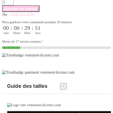
quantité
de
Ajouter au panier
Robe
Guide des tailles
licorne
rose
Nous gardons votre commande pendant 30 minutes
pâle
00
:
00
:
29
:
51
Jour
Heure
Mins
Secs
Moins de 17 articles restants !
Guide des tailles