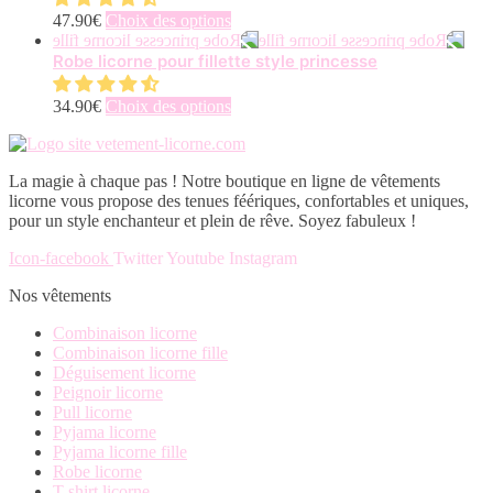
sur
options
Ce
47.90
€
Choix des options
la
peuvent
produit
page
être
a
Robe licorne pour fillette style princesse
du
choisies
plusieurs
produit
sur
variations.
Ce
34.90
€
Choix des options
la
Les
produit
page
options
a
du
peuvent
plusieurs
produit
être
La magie à chaque pas ! Notre boutique en ligne de vêtements
variations.
choisies
licorne vous propose des tenues féériques, confortables et uniques,
Les
sur
pour un style enchanteur et plein de rêve. Soyez fabuleux !
options
la
peuvent
page
Icon-facebook
Twitter
Youtube
Instagram
être
du
choisies
Nos vêtements
produit
sur
la
Combinaison licorne
page
Combinaison licorne fille
du
Déguisement licorne
produit
Peignoir licorne
Pull licorne
Pyjama licorne
Pyjama licorne fille
Robe licorne
T shirt licorne