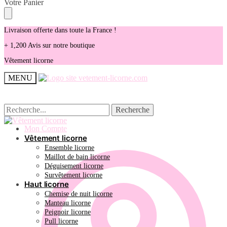
Skip
Skip
Votre Panier
to
to
navigation
content
Livraison offerte dans toute la France !
+ 1,200 Avis sur notre boutique
Vêtement licorne
MENU
Recherche
Recherche
Recherche
Recherche
pour :
pour :
Mon Compte
Vêtement licorne
Ensemble licorne
Maillot de bain licorne
Déguisement licorne
Survêtement licorne
Haut licorne
Chemise de nuit licorne
Manteau licorne
Peignoir licorne
Pull licorne