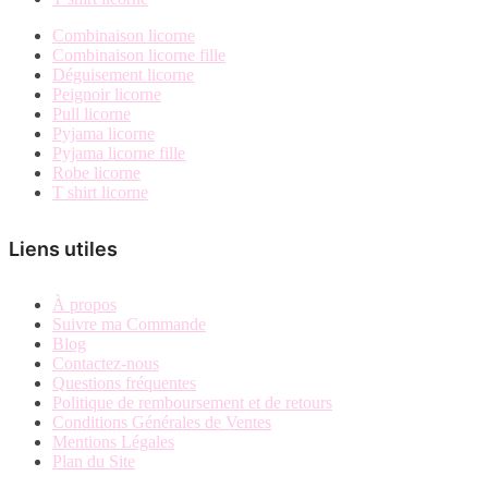
Combinaison licorne
Combinaison licorne fille
Déguisement licorne
Peignoir licorne
Pull licorne
Pyjama licorne
Pyjama licorne fille
Robe licorne
T shirt licorne
Liens utiles
À propos
Suivre ma Commande
Blog
Contactez-nous
Questions fréquentes
Politique de remboursement et de retours
Conditions Générales de Ventes
Mentions Légales
Plan du Site