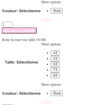
More options
Couleur
:
Sélectionne
Rose
Effacer
quantité
de
Ajouter au panier
Robe
licorne
Robe licorne rose pâle
19.90
€
rose
More options
pâle
4T
5T
Taille
:
Sélectionne
6T
7T
8T
More options
Couleur
:
Sélectionne
Rose
Effacer