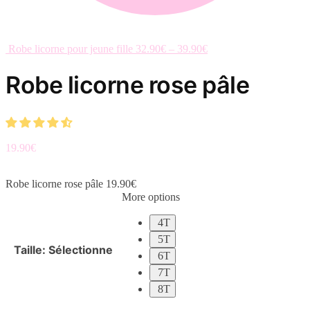
Robe licorne pour jeune fille
32.90
€
–
39.90
€
Robe licorne rose pâle
19.90
€
Robe licorne rose pâle
19.90
€
More options
4T
5T
Taille
:
Sélectionne
6T
7T
8T