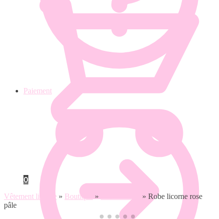
Paiement
0
Vêtement licorne
»
Boutique
»
Robe licorne
»
Robe licorne rose
pâle