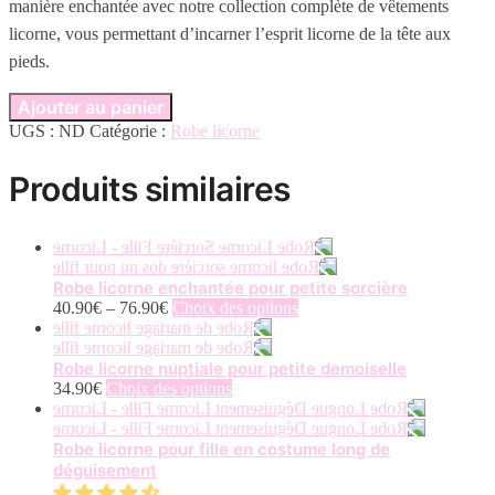
manière enchantée avec notre collection complète de vêtements
licorne, vous permettant d’incarner l’esprit licorne de la tête aux
pieds.
Ajouter au panier
UGS :
ND
Catégorie :
Robe licorne
Produits similaires
Robe licorne enchantée pour petite sorcière
Ce
40.90
€
–
76.90
€
Choix des options
produit
a
plusieurs
Robe licorne nuptiale pour petite demoiselle
variations.
Ce
34.90
€
Choix des options
Les
produit
options
a
peuvent
plusieurs
Robe licorne pour fille en costume long de
être
variations.
déguisement
choisies
Les