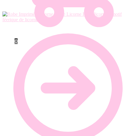
Robe licorne à motif
féerique de licornes
19.90
€
0