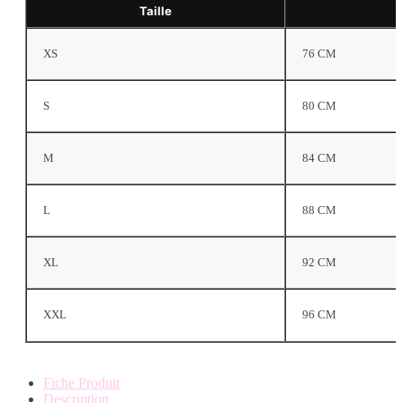
Taille
XS
76 CM
S
80 CM
M
84 CM
L
88 CM
XL
92 CM
XXL
96 CM
Fiche Produit
Description