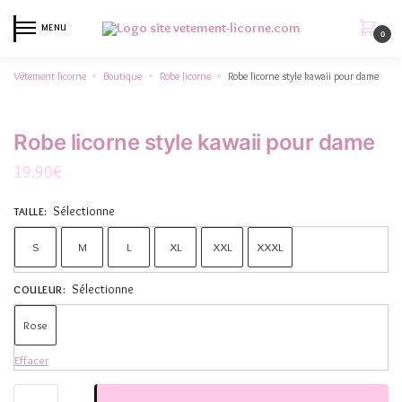
MENU
0
Vêtement licorne
Boutique
Robe licorne
Robe licorne style kawaii pour dame
»
»
»
Robe licorne style kawaii pour dame
19.90
€
Sélectionne
TAILLE
:
S
M
L
XL
XXL
XXXL
Sélectionne
COULEUR
:
Rose
Effacer