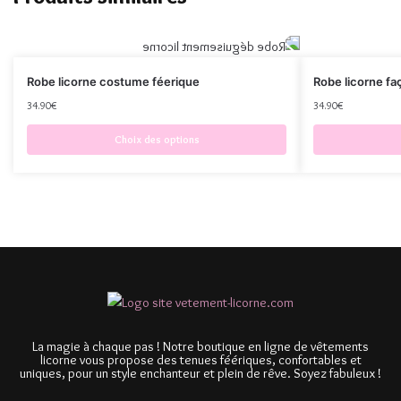
Robe licorne costume féerique
Robe licorne fa
34.90
€
34.90
€
Choix des options
La magie à chaque pas ! Notre boutique en ligne de vêtements
licorne vous propose des tenues féériques, confortables et
uniques, pour un style enchanteur et plein de rêve. Soyez fabuleux !