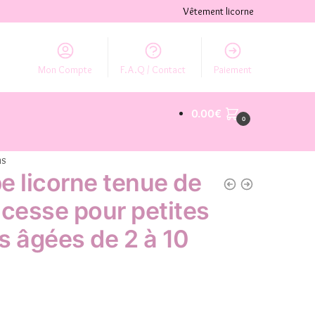
Vêtement licorne
Mon Compte
F.A.Q / Contact
Paiement
0.00
€
0
ns
e licorne tenue de
ncesse pour petites
es âgées de 2 à 10