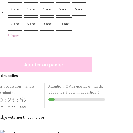
2 ans
3 ans
4 ans
5 ans
6 ans
ne
7 ans
8 ans
9 ans
10 ans
Effacer
Ajouter au panier
 des tailles
ons votre commande
Attention !!! Plus que 11 en stock,
dépêchez à obtenir cet article !
0 minutes
0
:
29
:
51
re
Mins
Secs