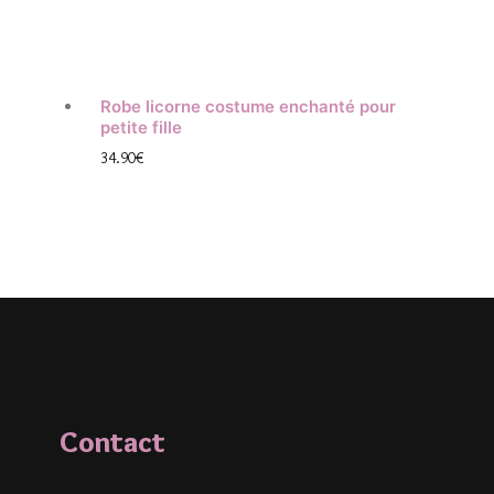
Robe licorne costume enchanté pour
petite fille
34.90
€
Contact