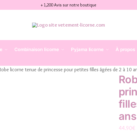
+ 1,200 Avis sur notre boutique
ne
Combinaison licorne
Pyjama licorne
À propos
Robe licorne tenue de princesse pour petites filles âgées de 2 à 10 a
Rob
pri
fill
ans
44.90
€