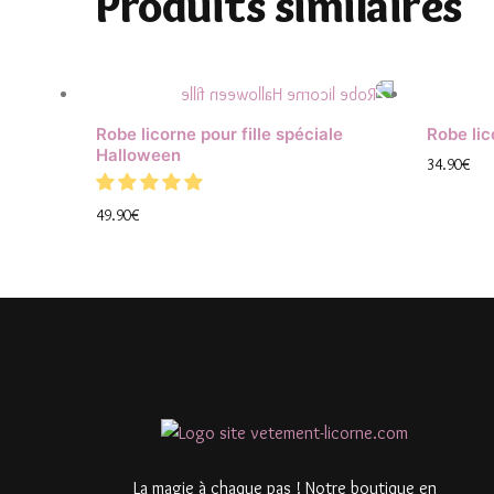
Produits similaires
Robe licorne pour fille spéciale
Robe li
Halloween
34.90
€
49.90
€
La magie à chaque pas ! Notre boutique en