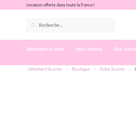
Livraison offerte dans toute la France !
Recherche
Vêtement licorne
Haut licorne
Bas licor
Vêtement licorne
Boutique
Robe licorne
»
»
»