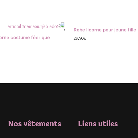
Robe licorne pour jeune fille
corne costume féerique
29.90
€
Nos vêtements
Liens utiles