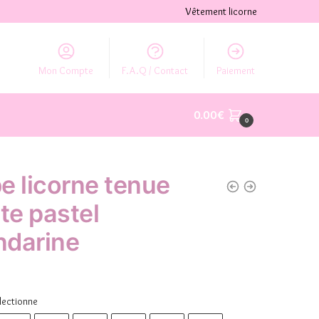
Vêtement licorne
Mon Compte
F.A.Q / Contact
Paiement
0.00
€
0
e licorne tenue
nte pastel
darine
lectionne