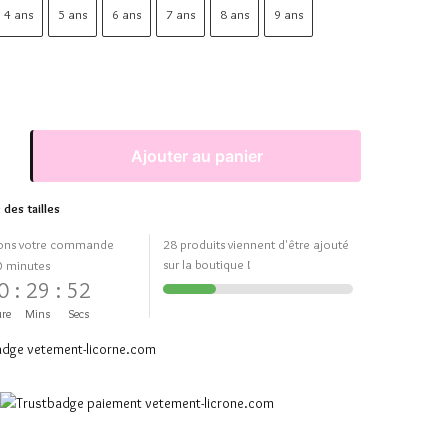
4 ans
5 ans
6 ans
7 ans
8 ans
9 ans
Ajouter au panier
 des tailles
ons votre commande
28 produits viennent d'être ajouté
sur la boutique !
0 minutes
0
:
29
:
51
re
Mins
Secs