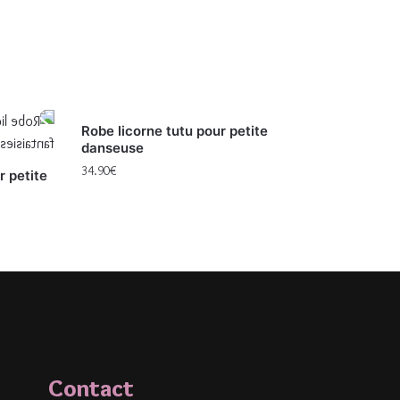
Robe licorne tutu pour petite
danseuse
34.90
€
r petite
Contact