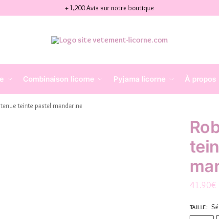
+ 1,200 Avis sur notre boutique
ne
Combinaison licorne
Pyjama licorne
À propos
 tenue teinte pastel mandarine
Rob
tei
man
41.90
€
Sé
TAILLE
: