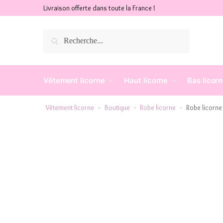
Livraison offerte dans toute la France !
Recherche
Vêtement licorne
Haut licorne
Bas licor
Vêtement licorne
Boutique
Robe licorne
Robe licorne
»
»
»