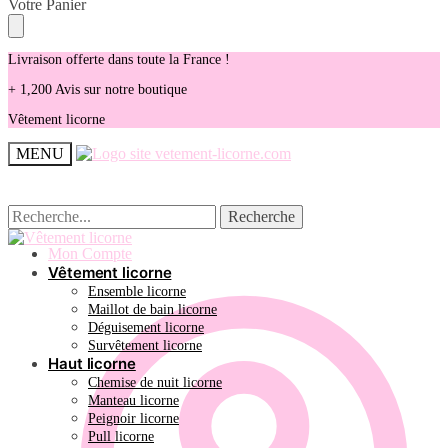
Skip
Skip
Votre Panier
to
to
navigation
content
Livraison offerte dans toute la France !
+ 1,200 Avis sur notre boutique
Vêtement licorne
MENU
Recherche
Recherche
Recherche
Recherche
pour :
pour :
Mon Compte
Vêtement licorne
Ensemble licorne
Maillot de bain licorne
Déguisement licorne
Survêtement licorne
Haut licorne
Chemise de nuit licorne
Manteau licorne
Peignoir licorne
Pull licorne