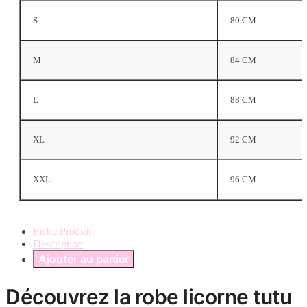
S
80 CM
M
84 CM
L
88 CM
XL
92 CM
XXL
96 CM
Fiche Produit
Description
Ajouter au panier
Découvrez la robe licorne tutu