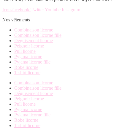
options
la
peuvent
page
Icon-facebook
Twitter
Youtube
Instagram
être
du
choisies
Nos vêtements
produit
sur
la
Combinaison licorne
page
Combinaison licorne fille
du
Déguisement licorne
produit
Peignoir licorne
Pull licorne
Pyjama licorne
Pyjama licorne fille
Robe licorne
T shirt licorne
Combinaison licorne
Combinaison licorne fille
Déguisement licorne
Peignoir licorne
Pull licorne
Pyjama licorne
Pyjama licorne fille
Robe licorne
T shirt licorne