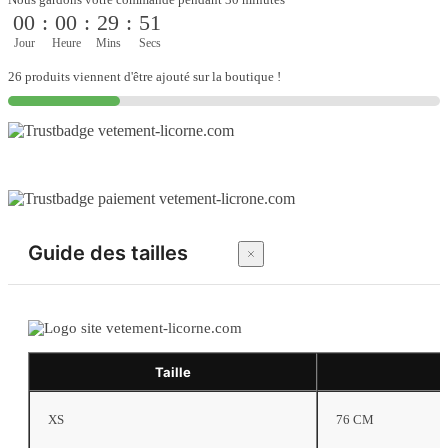
pastel
00
:
00
:
29
:
50
à
longues
Jour
Heure
Mins
Secs
manches
26 produits viennent d'être ajouté sur la boutique !
Guide des tailles
Taille
XS
76 CM