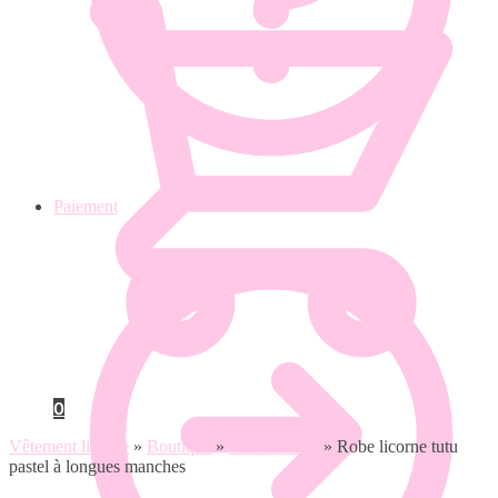
Paiement
0
Vêtement licorne
»
Boutique
»
Robe licorne
»
Robe licorne tutu
pastel à longues manches