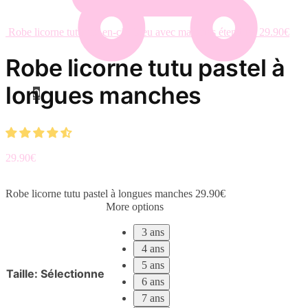
Robe licorne tutu arc-en-ciel bleu avec manches étendues
29.90
€
Robe licorne tutu pastel à
longues manches
0
29.90
€
Robe licorne tutu pastel à longues manches
29.90
€
More options
3 ans
4 ans
5 ans
Taille
:
Sélectionne
6 ans
7 ans