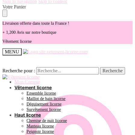
Skip to navigation
Skip to content
Votre Panier
Livraison offerte dans toute la France !
+ 1,200 Avis sur notre boutique
Vêtement licorne
MENU
Recherche pour :
Recherche pour :
Recherche
Recherche
Mon Compte
Vêtement licorne
Ensemble licorne
Maillot de bain licorne
Déguisement licorne
Survêtement licorne
Haut licorne
Chemise de nuit licorne
Manteau licorne
Peignoir licorne