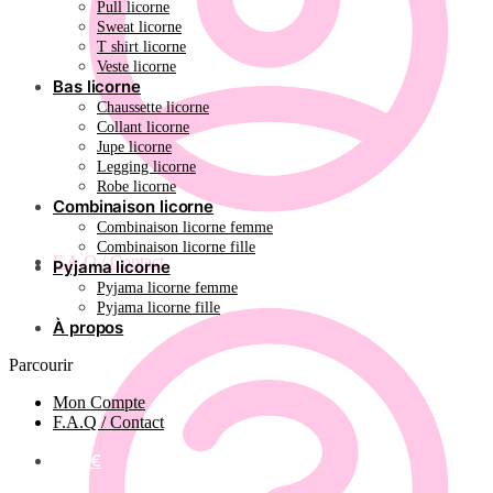
Pull licorne
Sweat licorne
T shirt licorne
Veste licorne
Bas licorne
Chaussette licorne
Collant licorne
Jupe licorne
Legging licorne
Robe licorne
Combinaison licorne
Combinaison licorne femme
Combinaison licorne fille
F.A.Q / Contact
Pyjama licorne
Pyjama licorne femme
Pyjama licorne fille
À propos
Parcourir
Mon Compte
F.A.Q / Contact
0.00
€