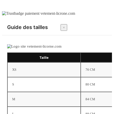
Guide des tailles
Taille
XS
76 CM
S
80 CM
M
84 CM
L
88 CM