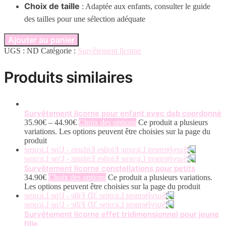
Choix de taille
: Adaptée aux enfants, consulter le guide
des tailles pour une sélection adéquate
Ajouter au panier
UGS :
ND
Catégorie :
Survêtement licorne
Produits similaires
Survêtement licorne pour enfant avec dab coordonné
35.90
€
–
44.90
€
Choix des options
Ce produit a plusieurs
variations. Les options peuvent être choisies sur la page du
produit
Survêtement licorne constellations pour petits
34.90
€
Choix des options
Ce produit a plusieurs variations.
Les options peuvent être choisies sur la page du produit
Survêtement licorne effet tridimensionnel pour jeune
fille