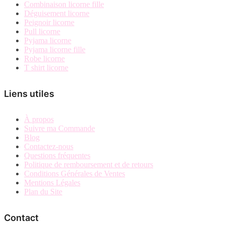
Combinaison licorne fille
Déguisement licorne
Peignoir licorne
Pull licorne
Pyjama licorne
Pyjama licorne fille
Robe licorne
T shirt licorne
Liens utiles
À propos
Suivre ma Commande
Blog
Contactez-nous
Questions fréquentes
Politique de remboursement et de retours
Conditions Générales de Ventes
Mentions Légales
Plan du Site
Contact