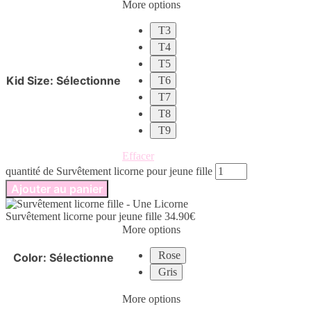
More options
T3
T4
T5
Kid Size
:
Sélectionne
T6
T7
T8
T9
Effacer
quantité de Survêtement licorne pour jeune fille
Ajouter au panier
Survêtement licorne pour jeune fille
34.90
€
More options
Rose
Color
:
Sélectionne
Gris
More options