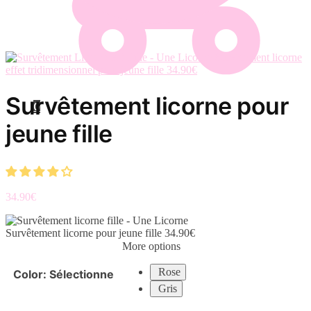
Survêtement licorne
effet tridimensionnel pour jeune fille
34.90
€
Survêtement licorne pour
0
jeune fille
34.90
€
Survêtement licorne pour jeune fille
34.90
€
More options
Rose
Color
:
Sélectionne
Gris