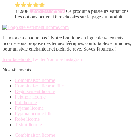
34.90
€
Choix des options
Ce produit a plusieurs variations.
Les options peuvent être choisies sur la page du produit
La magie à chaque pas ! Notre boutique en ligne de vêtements
licorne vous propose des tenues féériques, confortables et uniques,
pour un style enchanteur et plein de rêve. Soyez fabuleux !
Icon-facebook
Twitter
Youtube
Instagram
Nos vêtements
Combinaison licorne
Combinaison licorne fille
Déguisement licorne
Peignoir licorne
Pull licorne
Pyjama licorne
Pyjama licorne fille
Robe licorne
T shirt licorne
Combinaison licorne