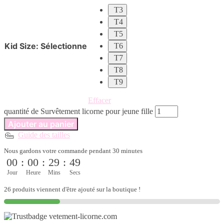
T3
T4
T5
Kid Size
:
Sélectionne
T6
T7
T8
T9
Effacer
quantité de Survêtement licorne pour jeune fille
Ajouter au panier
Guide des tailles
Nous gardons votre commande pendant 30 minutes
00
:
00
:
29
:
49
Jour
Heure
Mins
Secs
26 produits viennent d'être ajouté sur la boutique !