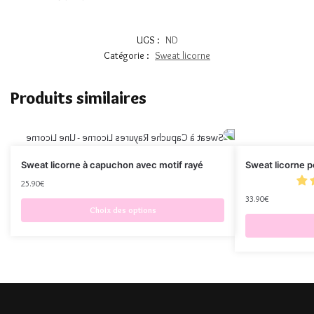
UGS :
ND
Catégorie :
Sweat licorne
Produits similaires
Sweat licorne à capuchon avec motif rayé
Sweat licorne po
25.90
€
33.90
€
Choix des options