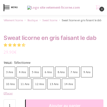
MENU
0
Vêtement licorne
Boutique
Sweat licorne
Sweat licorne en gris faisant le dab
»
»
»
Sweat licorne en gris faisant le dab
29.90
€
Sélectionne
TAILLE
:
3 Ans
4 Ans
5 Ans
6 Ans
8 Ans
7 Ans
9 Ans
10 Ans
11 Ans
12 Ans
13 Ans
14 Ans
Effacer
Ajouter au panier