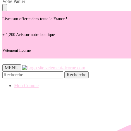
Skip
Skip
Votre Panier
to
to
navigation
content
Livraison offerte dans toute la France !
+ 1,200 Avis sur notre boutique
Vêtement licorne
MENU
Recherche
Recherche
pour :
Mon Compte