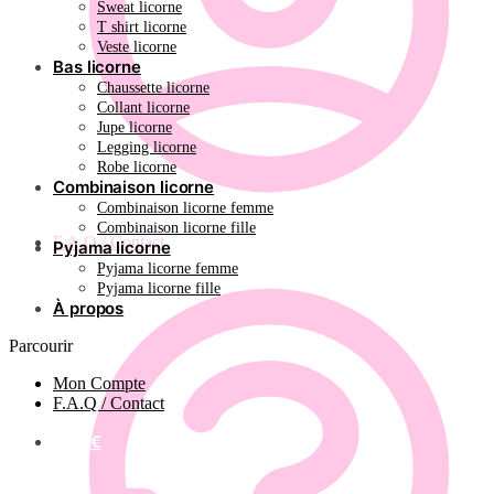
Sweat licorne
T shirt licorne
Veste licorne
Bas licorne
Chaussette licorne
Collant licorne
Jupe licorne
Legging licorne
Robe licorne
Combinaison licorne
Combinaison licorne femme
Combinaison licorne fille
F.A.Q / Contact
Pyjama licorne
Pyjama licorne femme
Pyjama licorne fille
À propos
Parcourir
Mon Compte
F.A.Q / Contact
0.00
€