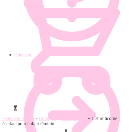
Paiement
0
Vêtement licorne
»
Boutique
»
T shirt licorne
»
T shirt licorne
écarlate pour enfant féminin