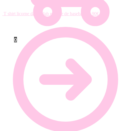
T shirt licorne danse dab et batte de baseball
24.90
€
0