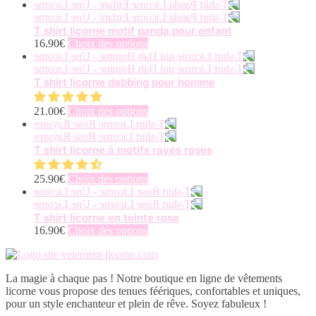
T shirt licorne motif panda pour enfant
Ce
16.90
€
Choix des options
produit
a
plusieurs
T shirt licorne dabbing pour homme
variations.
Les
Ce
21.00
€
Choix des options
options
produit
peuvent
a
être
plusieurs
T shirt licorne à motifs rayés roses
choisies
variations.
sur
Les
Ce
25.90
€
Choix des options
la
options
produit
page
peuvent
a
du
être
plusieurs
T shirt licorne en teinte rose
produit
choisies
variations.
Ce
16.90
€
Choix des options
sur
Les
produit
la
options
a
page
peuvent
plusieurs
du
La magie à chaque pas ! Notre boutique en ligne de vêtements
être
variations.
produit
licorne vous propose des tenues féériques, confortables et uniques,
choisies
Les
pour un style enchanteur et plein de rêve. Soyez fabuleux !
sur
options