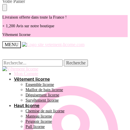
Skip
Skip
Votre Panier
to
to
navigation
content
Livraison offerte dans toute la France !
+ 1,200 Avis sur notre boutique
Vêtement licorne
MENU
Recherche
Recherche
Recherche
Recherche
pour :
pour :
Mon Compte
Vêtement licorne
Ensemble licorne
Maillot de bain licorne
Déguisement licorne
Survêtement licorne
Haut licorne
Chemise de nuit licorne
Manteau licorne
Peignoir licorne
Pull licorne