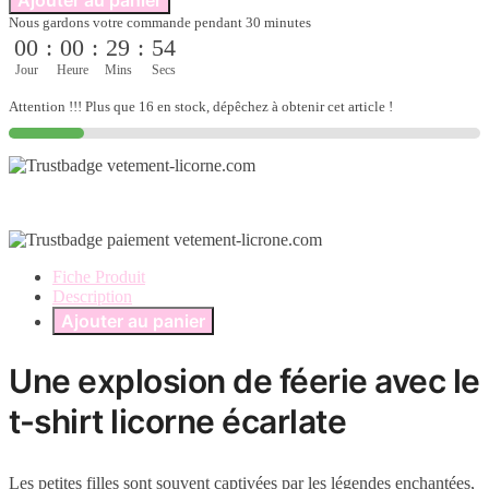
T
Nous gardons votre commande pendant 30 minutes
shirt
00
:
00
:
29
:
53
licorne
écarlate
Jour
Heure
Mins
Secs
pour
enfant
Attention !!! Plus que 16 en stock, dépêchez à obtenir cet article !
féminin
Fiche Produit
Description
Ajouter au panier
Une explosion de féerie avec le
t-shirt licorne écarlate
Les petites filles sont souvent captivées par les légendes enchantées,