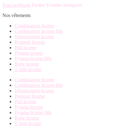
la
peuvent
Icon-facebook
Twitter
Youtube
Instagram
page
être
du
choisies
Nos vêtements
produit
sur
la
Combinaison licorne
page
Combinaison licorne fille
du
Déguisement licorne
produit
Peignoir licorne
Pull licorne
Pyjama licorne
Pyjama licorne fille
Robe licorne
T shirt licorne
Combinaison licorne
Combinaison licorne fille
Déguisement licorne
Peignoir licorne
Pull licorne
Pyjama licorne
Pyjama licorne fille
Robe licorne
T shirt licorne