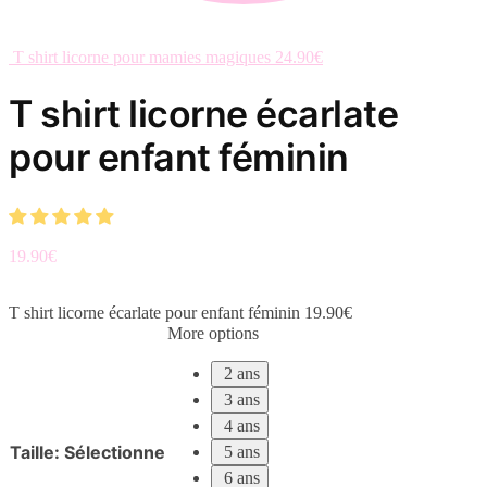
T shirt licorne pour mamies magiques
24.90
€
T shirt licorne écarlate
pour enfant féminin
19.90
€
T shirt licorne écarlate pour enfant féminin
19.90
€
More options
2 ans
3 ans
4 ans
Taille
:
Sélectionne
5 ans
6 ans