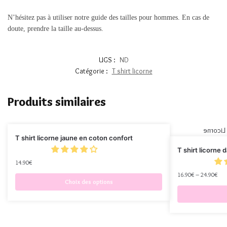
N’hésitez pas à utiliser notre guide des tailles pour hommes. En cas de
doute, prendre la taille au-dessus.
UGS :
ND
Catégorie :
T shirt licorne
Produits similaires
T shirt licorne jaune en coton confort
T shirt licorne
14.90
€
16.90
€
–
24.90
€
Choix des options