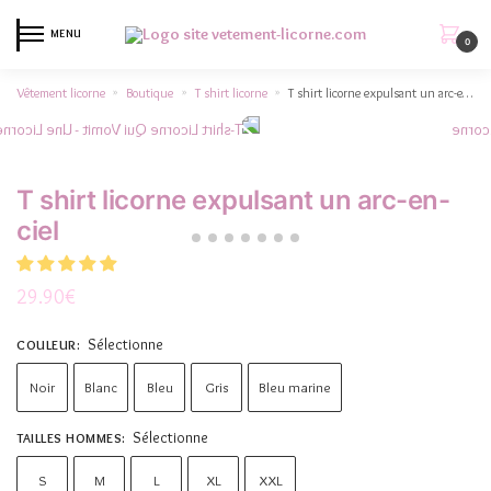
MENU
0
Vêtement licorne
Boutique
T shirt licorne
T shirt licorne expulsant un arc-en-ciel
»
»
»
T shirt licorne expulsant un arc-en-
ciel
29.90
€
Sélectionne
COULEUR
:
Noir
Blanc
Bleu
Gris
Bleu marine
Sélectionne
TAILLES HOMMES
:
S
M
L
XL
XXL