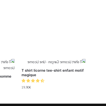
T shirt licorne tee-shirt enfant motif
magique
r homme
19.90
€