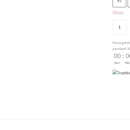
XS
Effacer
Nous gard
pendant 3
00
:
0
Jour
Heu