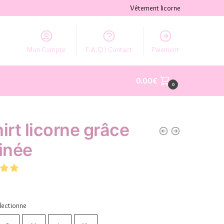
Vêtement licorne
Mon Compte
F.A.Q / Contact
Paiement
0.00
€
0
hirt licorne grâce
finée
lectionne