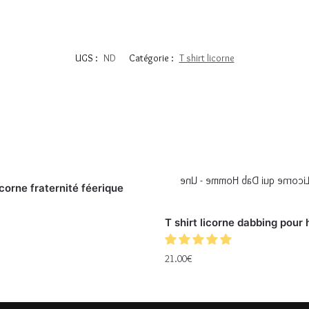
UGS :
ND
Catégorie :
T shirt licorne
licorne fraternité féerique
T shirt licorne dabbing pou
21.00
€