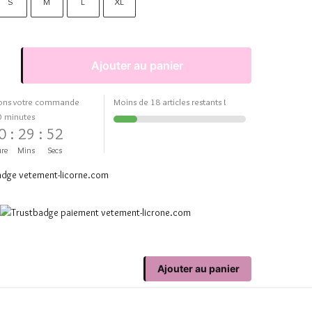
S
M
L
XL
Ajouter au panier
ons votre commande
Moins de 18 articles restants !
0 minutes
0
:
29
:
52
re
Mins
Secs
Ajouter au panier