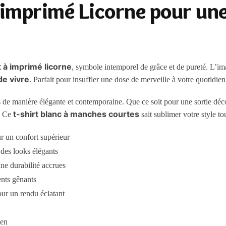
imprimé Licorne pour une
t à imprimé licorne
, symbole intemporel de grâce et de pureté. L’imag
de vivre
. Parfait pour insuffler une dose de merveille à votre quotidien
 de manière élégante et contemporaine. Que ce soit pour une sortie déc
t-shirt blanc à manches courtes
e. Ce
sait sublimer votre style t
 un confort supérieur
 des looks élégants
une durabilité accrues
ments gênants
our un rendu éclatant
ien