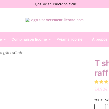
+ 1,200 Avis sur notre boutique
ne
Combinaison licorne
Pyjama licorne
À propos
rne grâce raffinée
T s
raf
24.90
€
Sé
TAILLE
: