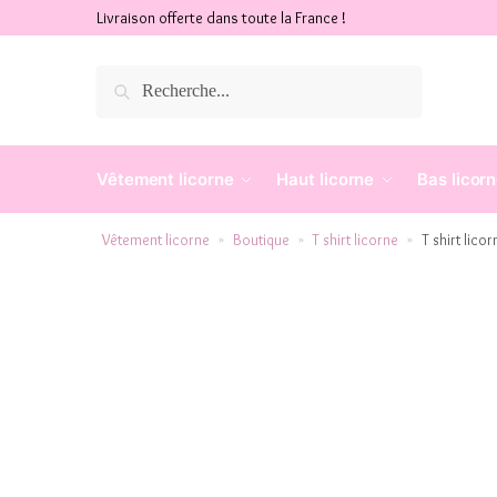
Livraison offerte dans toute la France !
Recherche
Vêtement licorne
Haut licorne
Bas licor
Vêtement licorne
Boutique
T shirt licorne
T shirt lico
»
»
»