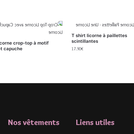
T shirt licorne à paillettes
scintillantes
licorne crop-top à motif
et capuche
17.90
€
Nos vêtements
Liens utiles