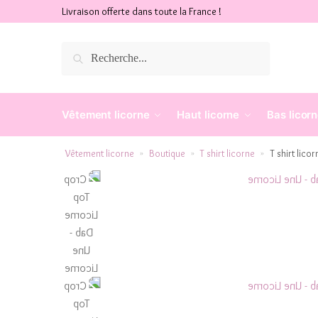
Livraison offerte dans toute la France !
Recherche
Vêtement licorne
Haut licorne
Bas licor
Vêtement licorne
Boutique
T shirt licorne
T shirt lico
»
»
»