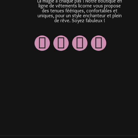
La magie à chaque pas ! Notre boutique en
ligne de vêtements licorne vous propose
des tenues féériques, confortables et
uniques, pour un style enchanteur et plein
de rêve. Soyez fabuleux !