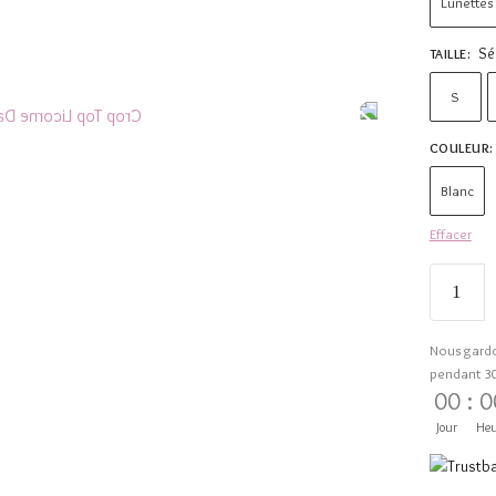
Lunettes
Sé
TAILLE
:
S
COULEUR
:
Blanc
Effacer
Nous gard
pendant 3
00
:
0
Jour
Heu