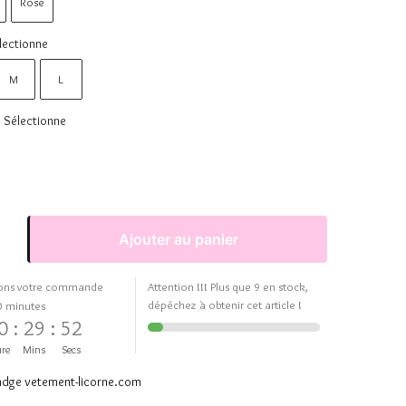
Rose
lectionne
M
L
Sélectionne
Ajouter au panier
ons votre commande
Attention !!! Plus que 9 en stock,
dépêchez à obtenir cet article !
0 minutes
0
:
29
:
51
re
Mins
Secs