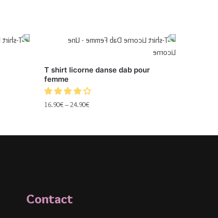
T shirt licorne danse dab pour
femme
16.90
€
–
24.90
€
Contact