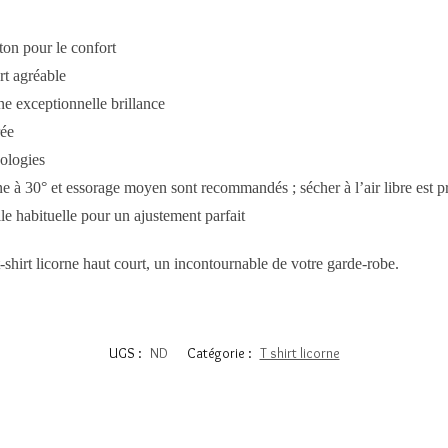
ton pour le confort
rt agréable
ne exceptionnelle brillance
rée
ologies
e à 30° et essorage moyen sont recommandés ; sécher à l’air libre est p
lle habituelle pour un ajustement parfait
 t-shirt licorne haut court, un incontournable de votre garde-robe.
UGS :
ND
Catégorie :
T shirt licorne