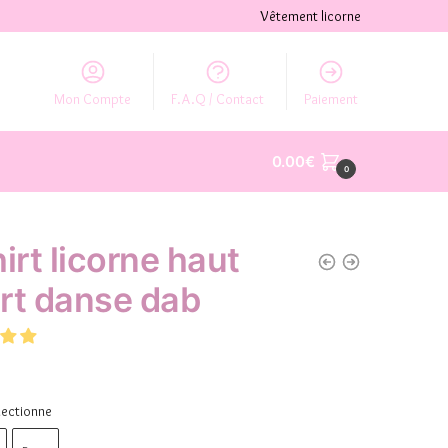
Vêtement licorne
Mon Compte
F.A.Q / Contact
Paiement
0.00
€
0
irt licorne haut
rt danse dab
lectionne