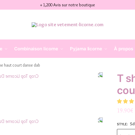
+ 1,200 Avis sur notre boutique
ne
Combinaison licorne
Pyjama licorne
À propos
rne haut court danse dab
T sh
cou
19.90
€
Sé
STYLE
: