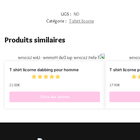
UGS :
ND
Catégorie :
T shirt licorne
Produits similaires
T shirt licorne dabbing pour homme
T shirt licorne 
21.00
€
17.90
€
Choix des options