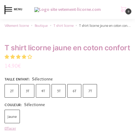
MENU
0
Vêtement licorne
Boutique
T shirt licorne
T shirt licorne jaune en coton confort
»
»
»
T shirt licorne jaune en coton confort
14.90
€
Sélectionne
TAILLE ENFANT
:
2T
3T
4T
5T
6T
7T
Sélectionne
COULEUR
:
Jaune
Effacer