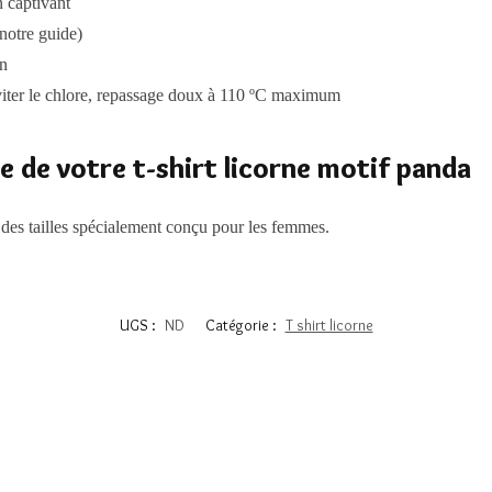
n captivant
notre guide)
en
viter le chlore, repassage doux à 110 ºC maximum
le de votre t-shirt licorne motif panda
e des tailles spécialement conçu pour les femmes.
UGS :
ND
Catégorie :
T shirt licorne