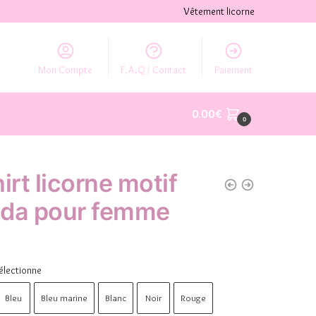
Vêtement licorne
Mon Compte
F.A.Q / Contact
Paiement
0.00
€
0
irt licorne motif
da pour femme
électionne
Bleu
Bleu marine
Blanc
Noir
Rouge