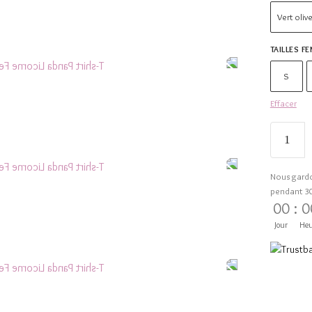
Vert oliv
TAILLES F
S
Effacer
Nous gard
pendant 3
00
:
0
Jour
Heu