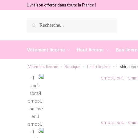
Livraison offerte dans toute la France !
Recherche
Vêtement licorne
Haut licorne
Bas licor
Vêtement licorne
Boutique
T shirt licorne
T shirt lic
»
»
»