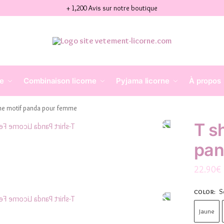
+ 1,200 Avis sur notre boutique
ne
Combinaison licorne
Pyjama licorne
À propos
orne motif panda pour femme
T sh
pan
22.90
€
S
COLOR
:
Jaune