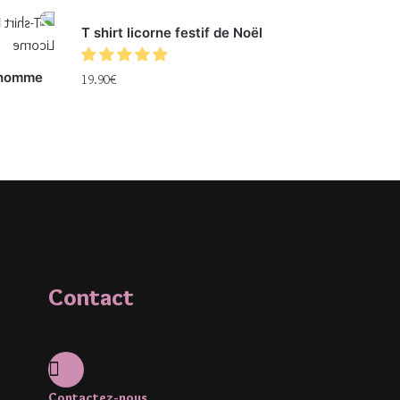
T shirt licorne festif de Noël
r homme
19.90
€
Contact
Contactez-nous