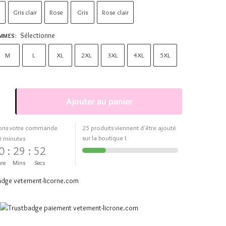
e
Gris clair
Rose
Gris
Rose clair
Sélectionne
EMMES
:
M
L
XL
2XL
3XL
4XL
5XL
Ajouter au panier
ons votre commande
25 produits viennent d'être ajouté
sur la boutique !
0 minutes
0
:
29
:
51
re
Mins
Secs