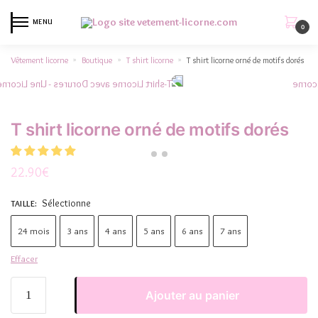
MENU
0
Vêtement licorne
Boutique
T shirt licorne
T shirt licorne orné de motifs dorés
»
»
»
T shirt licorne orné de motifs dorés
22.90
€
Sélectionne
TAILLE
:
24 mois
3 ans
4 ans
5 ans
6 ans
7 ans
Effacer
Ajouter au panier