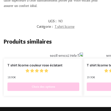
taille supérieure à celle habituellement portée par votre enfant pour
assurer un confort idéal.
UGS :
ND
Catégorie :
T shirt licorne
Produits similaires
T shirt licorne couleur rose éclatant
T shirt licorne 
18.90
€
19.90
€
Choix des options