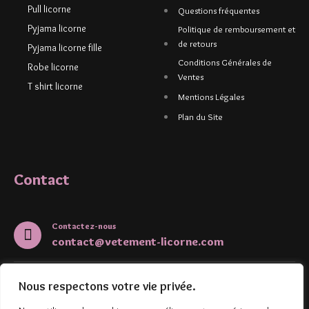
Pull licorne
Questions fréquentes
Pyjama licorne
Politique de remboursement et
de retours
Pyjama licorne fille
Conditions Générales de
Robe licorne
Ventes
T shirt licorne
Mentions Légales
Plan du Site
Contact
Contactez-nous
contact@vetement-licorne.com
5 Rue de l'Aubépine
Nous respectons votre vie privée.
67000, Strasbourg