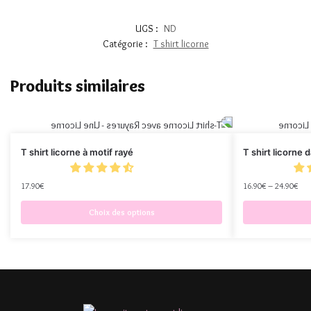
UGS :
ND
Catégorie :
T shirt licorne
Produits similaires
T shirt licorne à motif rayé
T shirt licorne
17.90
€
16.90
€
–
24.90
€
Choix des options