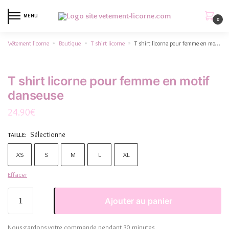
MENU
0
Vêtement licorne
Boutique
T shirt licorne
T shirt licorne pour femme en motif danseuse
»
»
»
T shirt licorne pour femme en motif
danseuse
24.90
€
Sélectionne
TAILLE
:
XS
S
M
L
XL
Effacer
Ajouter au panier
Nous gardons votre commande pendant 30 minutes