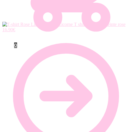
T shirt licorne en teinte rose
16.90
€
0