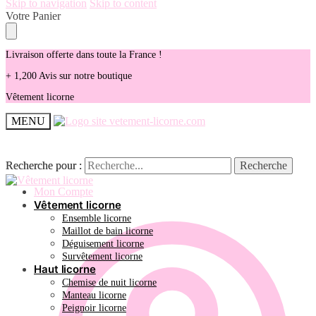
Skip to navigation
Skip to content
Votre Panier
Livraison offerte dans toute la France !
+ 1,200 Avis sur notre boutique
Vêtement licorne
MENU
Recherche pour :
Recherche pour :
Recherche
Recherche
Mon Compte
Vêtement licorne
Ensemble licorne
Maillot de bain licorne
Déguisement licorne
Survêtement licorne
Haut licorne
Chemise de nuit licorne
Manteau licorne
Peignoir licorne