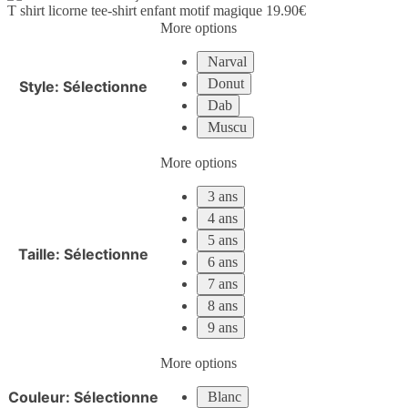
T shirt licorne tee-shirt enfant motif magique
19.90
€
More options
Narval
Donut
Style
:
Sélectionne
Dab
Muscu
More options
3 ans
4 ans
5 ans
Taille
:
Sélectionne
6 ans
7 ans
8 ans
9 ans
More options
Couleur
:
Sélectionne
Blanc