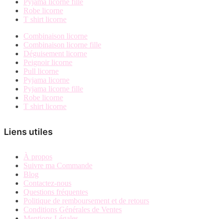
Pyjama licorne fille
Robe licorne
T shirt licorne
Combinaison licorne
Combinaison licorne fille
Déguisement licorne
Peignoir licorne
Pull licorne
Pyjama licorne
Pyjama licorne fille
Robe licorne
T shirt licorne
Liens utiles
À propos
Suivre ma Commande
Blog
Contactez-nous
Questions fréquentes
Politique de remboursement et de retours
Conditions Générales de Ventes
Mentions Légales