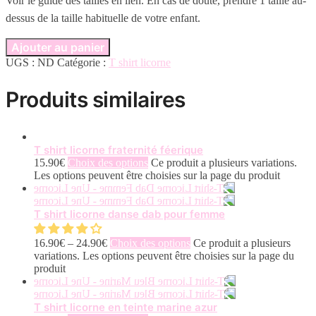
Voir le guide des tailles en lien. En cas de doute, prendre 1 taille au-
dessus de la taille habituelle de votre enfant.
Ajouter au panier
UGS :
ND
Catégorie :
T shirt licorne
Produits similaires
T shirt licorne fraternité féerique
15.90
€
Choix des options
Ce produit a plusieurs variations.
Les options peuvent être choisies sur la page du produit
T shirt licorne danse dab pour femme
16.90
€
–
24.90
€
Choix des options
Ce produit a plusieurs
variations. Les options peuvent être choisies sur la page du
produit
T shirt licorne en teinte marine azur