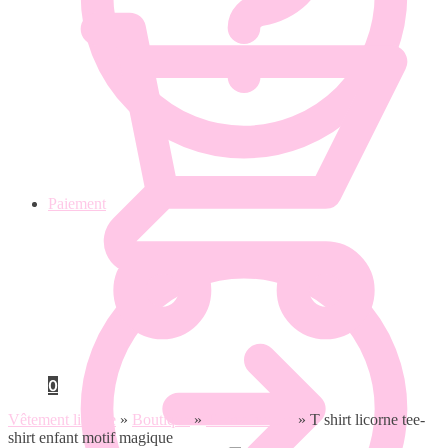
Paiement
0
Vêtement licorne
»
Boutique
»
T shirt licorne
»
T shirt licorne tee-
shirt enfant motif magique