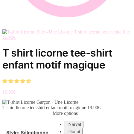
T shirt licorne pour petite fille
16.90
€
T shirt licorne tee-shirt
enfant motif magique
19.90
€
T shirt licorne tee-shirt enfant motif magique
19.90
€
More options
Narval
Donut
Style
:
Sélectionne