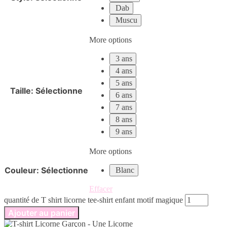
Dab
Muscu
More options
3 ans
4 ans
5 ans
Taille
:
Sélectionne
6 ans
7 ans
8 ans
9 ans
More options
Couleur
:
Sélectionne
Blanc
Effacer
quantité de T shirt licorne tee-shirt enfant motif magique
Ajouter au panier