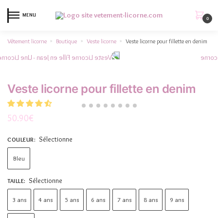
MENU
0
Vêtement licorne
Boutique
Veste licorne
Veste licorne pour fillette en denim
»
»
»
Veste licorne pour fillette en denim
50.90
€
Sélectionne
COULEUR
:
Bleu
Sélectionne
TAILLE
:
3 ans
4 ans
5 ans
6 ans
7 ans
8 ans
9 ans