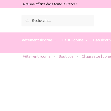
Livraison offerte dans toute la France !
Recherche
Vêtement licorne
Haut licorne
Bas licor
Vêtement licorne
Boutique
Chaussette licorn
»
»