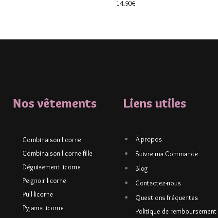
14.90
€
Nos vêtements
Liens utiles
À propos
Combinaison licorne
Combinaison licorne fille
Suivre ma Commande
Déguisement licorne
Blog
Peignoir licorne
Contactez-nous
Pull licorne
Questions fréquentes
Pyjama licorne
Politique de remboursement