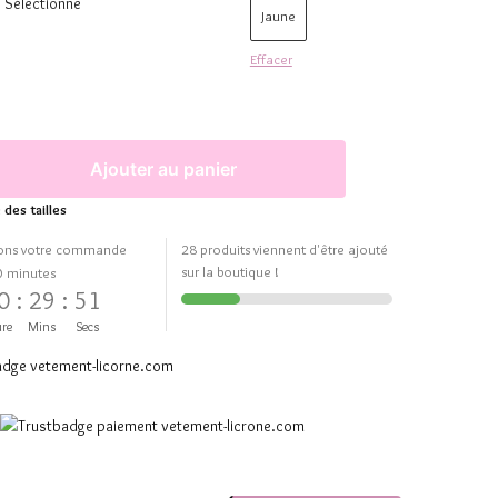
Sélectionne
Jaune
Effacer
Ajouter au panier
 des tailles
ons votre commande
28 produits viennent d'être ajouté
sur la boutique !
0 minutes
0
:
29
:
50
re
Mins
Secs