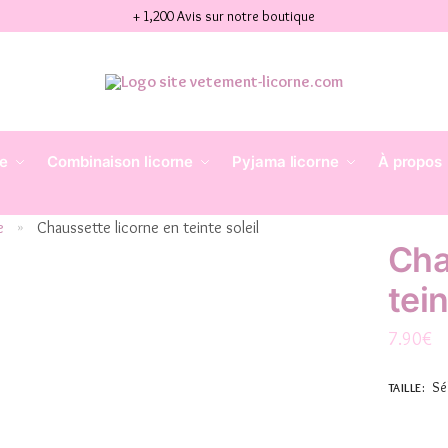
+ 1,200 Avis sur notre boutique
ne
Combinaison licorne
Pyjama licorne
À propos
e
Chaussette licorne en teinte soleil
»
Cha
tein
7.90
€
Sé
TAILLE
: