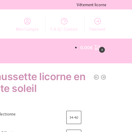
Vêtement licorne
Mon Compte
F.A.Q / Contact
Paiement
0.00
€
0
ussette licorne en
te soleil
lectionne
34-40