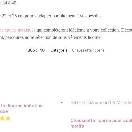
e 34 à 40.
e 22 et 25 cm pour s’adapter parfaitement à vos besoins.
rne étoiles magiques
qui complèteront idéalement votre collection.
Décou
nt, parcourez notre sélection de
sous-vêtements licorne
.
UGS :
ND
Catégorie :
Chaussette licorne
te licorne imitation
ique
Chaussette licorne pour adul
motifs