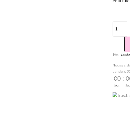
COULEUR
:
Guide
Nous gard
pendant 3
00
:
0
Jour
Heu