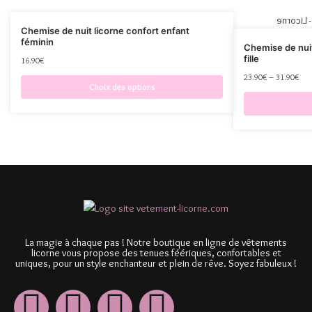
Chemise de nuit licorne confort enfant
féminin
Chemise de nuit
fille
16.90
€
23.90
€
–
31.90
€
Choix des options
La magie à chaque pas ! Notre boutique en ligne de vêtements
licorne vous propose des tenues féériques, confortables et
uniques, pour un style enchanteur et plein de rêve. Soyez fabuleux !