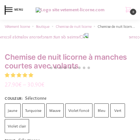
MENU
0
Vêtement licorne
Boutique
Chemise de nuit licorne
Chemise de nuit licorne à manches courtes avec volants
»
»
»
Chemise de nuit licorne à manches
courtes avec volants
27.90
€
–
30.90
€
Sélectionne
COULEUR
:
Jaune
Turquoise
Mauve
Violet foncé
Bleu
Vert
Violet clair