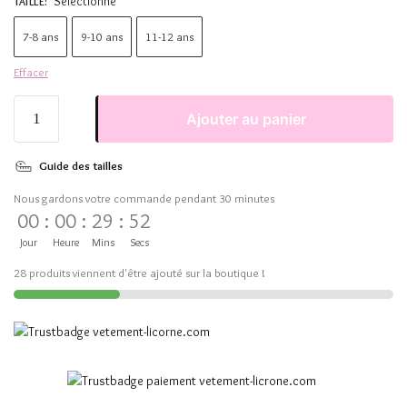
Sélectionne
TAILLE
:
7-8 ans
9-10 ans
11-12 ans
Effacer
Ajouter au panier
Guide des tailles
Nous gardons votre commande pendant 30 minutes
00
:
00
:
29
:
51
Jour
Heure
Mins
Secs
28 produits viennent d'être ajouté sur la boutique !