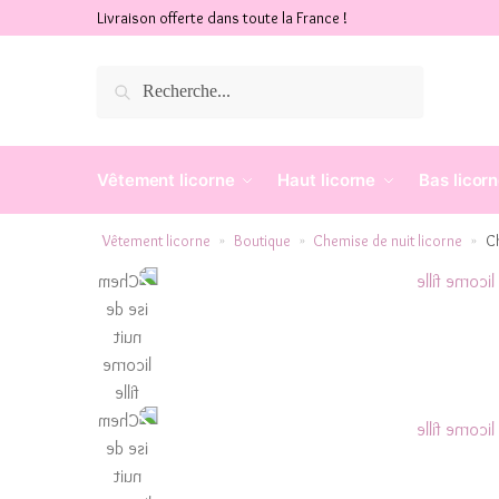
Livraison offerte dans toute la France !
Recherche
Vêtement licorne
Haut licorne
Bas licor
Vêtement licorne
Boutique
Chemise de nuit licorne
Ch
»
»
»