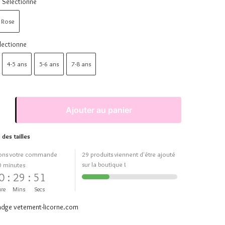
Sélectionne
Rose
lectionne
4-5 ans
5-6 ans
7-8 ans
Ajouter au panier
 des tailles
ons votre commande
29 produits viennent d'être ajouté
sur la boutique !
0 minutes
0
:
29
:
51
re
Mins
Secs