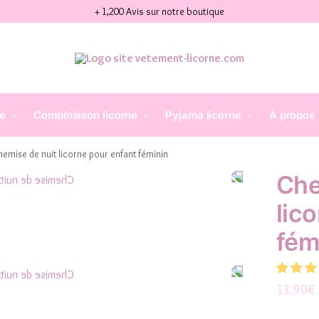
+ 1,200 Avis sur notre boutique
ne
Combinaison licorne
Pyjama licorne
À propos
emise de nuit licorne pour enfant féminin
Che
lic
fém
13.90
€