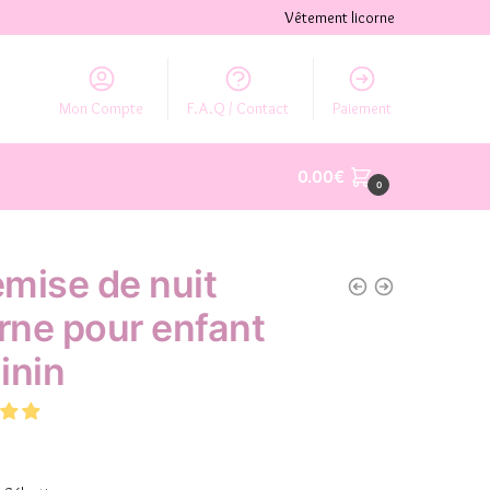
Vêtement licorne
Mon Compte
F.A.Q / Contact
Paiement
0.00
€
0
mise de nuit
orne pour enfant
inin