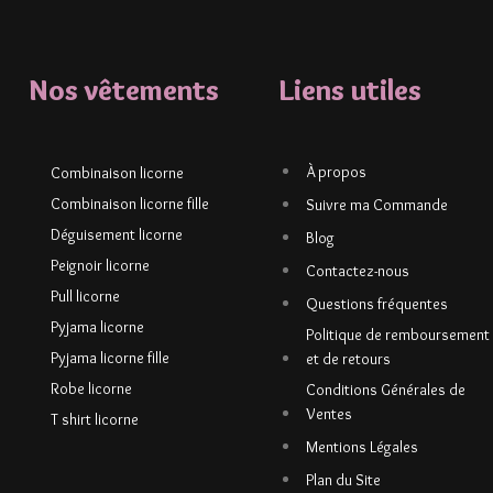
Nos vêtements
Liens utiles
À propos
Combinaison licorne
Combinaison licorne fille
Suivre ma Commande
Déguisement licorne
Blog
Peignoir licorne
Contactez-nous
Pull licorne
Questions fréquentes
Pyjama licorne
Politique de remboursement
Pyjama licorne fille
et de retours
Robe licorne
Conditions Générales de
Ventes
T shirt licorne
Mentions Légales
Plan du Site