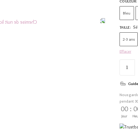
COULEUR
:
Bleu
Sé
TAILLE
:
2-3 ans
Effacer
Guide
Nous gard
pendant 3
00
:
0
Jour
Heu