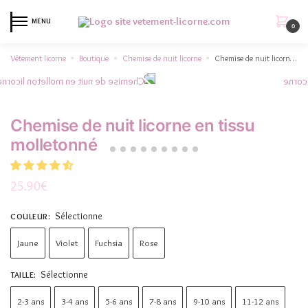
MENU
0
Vêtement licorne
Boutique
Chemise de nuit licorne
Chemise de nuit licorne en tissu molletonné
»
»
»
Chemise de nuit licorne en tissu
molletonné
25.90
€
Sélectionne
COULEUR
:
Jaune
Violet
Fuchsia
Rose
Sélectionne
TAILLE
:
2-3 ans
3-4 ans
5-6 ans
7-8 ans
9-10 ans
11-12 ans