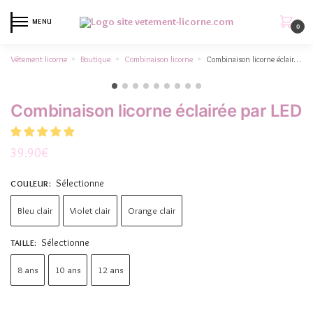
MENU
0
Vêtement licorne
Boutique
Combinaison licorne
Combinaison licorne éclairée par LED
»
»
»
Combinaison licorne éclairée par LED
39.90
€
Sélectionne
COULEUR
:
Bleu clair
Violet clair
Orange clair
Sélectionne
TAILLE
:
8 ans
10 ans
12 ans