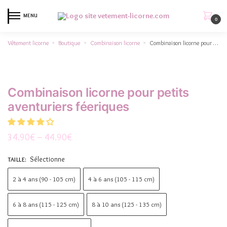
MENU
0
Vêtement licorne
Boutique
Combinaison licorne
Combinaison licorne pour petits aventuriers féeriques
»
»
»
Combinaison licorne pour petits
aventuriers féeriques
34.90
€
–
44.90
€
Sélectionne
TAILLE
:
2 à 4 ans (90 - 105 cm)
4 à 6 ans (105 - 115 cm)
6 à 8 ans (115 - 125 cm)
8 à 10 ans (125 - 135 cm)