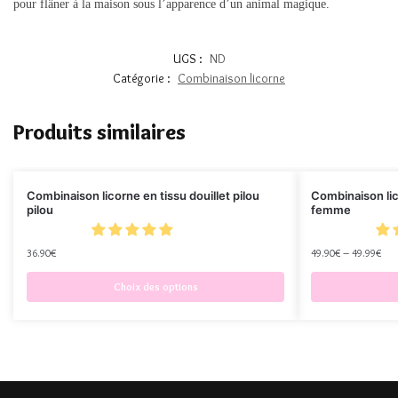
pour flâner à la maison sous l’apparence d’un animal magique.
UGS :
ND
Catégorie :
Combinaison licorne
Produits similaires
Combinaison licorne en tissu douillet pilou
Combinaison lic
pilou
femme
36.90
€
49.90
€
–
49.99
€
Choix des options