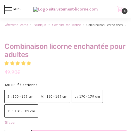
MENU
0
Vêtement licorne
Boutique
Combinaison licorne
Combinaison licorne enchantée pour adultes
»
»
»
Combinaison licorne enchantée pour
adultes
49.90
€
Sélectionne
TAILLE
:
S : 150 - 159 cm
M : 160 - 169 cm
L : 170 - 179 cm
XL : 180 - 189 cm
Effacer