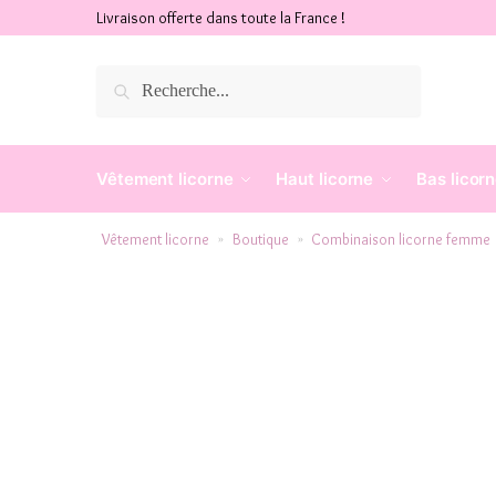
Livraison offerte dans toute la France !
Recherche
Vêtement licorne
Haut licorne
Bas licor
Vêtement licorne
Boutique
Combinaison licorne femme
»
»