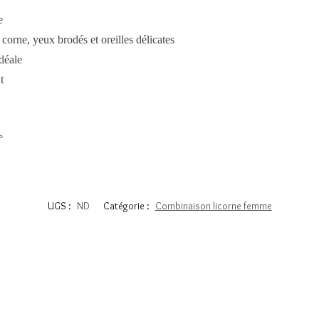
e
orne, yeux brodés et oreilles délicates
idéale
t
°
UGS :
ND
Catégorie :
Combinaison licorne femme