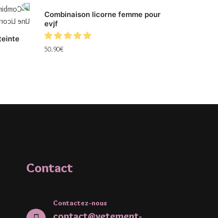
Combinaison licorne femme pour
evjf
teinte
50.90
€
Contact
Contactez-nous
contact@vetement-