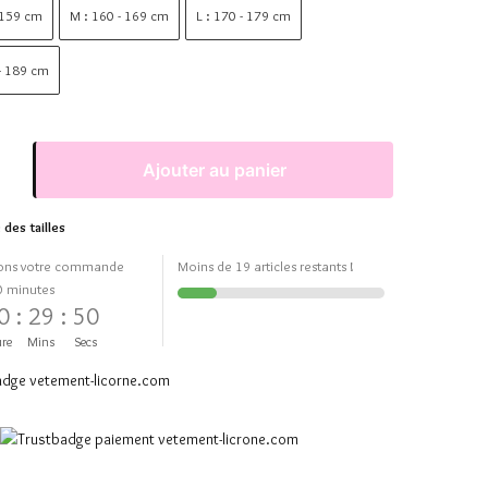
 159 cm
M : 160 - 169 cm
L : 170 - 179 cm
 - 189 cm
Ajouter au panier
 des tailles
ons votre commande
Moins de 19 articles restants !
0 minutes
0
:
29
:
50
re
Mins
Secs