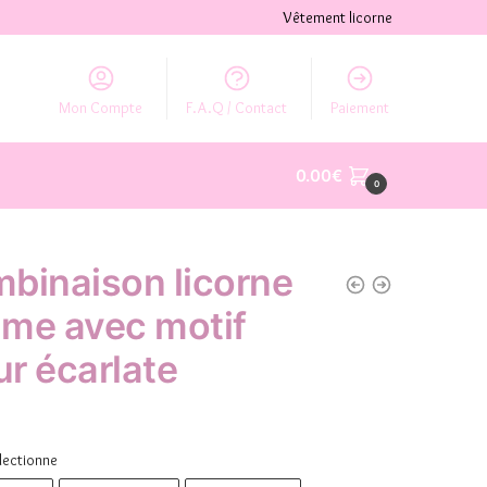
Vêtement licorne
Mon Compte
F.A.Q / Contact
Paiement
0.00
€
0
binaison licorne
me avec motif
r écarlate
lectionne