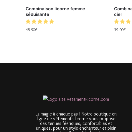
Combinaison licorne femme
Combina
séduisante
ciel
48.90
€
39.90
€
La magie à chaque pas ! Notre boutique en
ligne de vêtements licorne vous propose
des tenues féériques, confortables et
uniques, pour un style enchanteur et plein