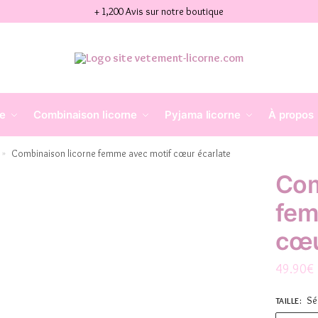
+ 1,200 Avis sur notre boutique
ne
Combinaison licorne
Pyjama licorne
À propos
Combinaison licorne femme avec motif cœur écarlate
»
Com
fem
cœu
49.90
€
Sé
TAILLE
: