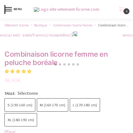
MENU
0
Vêtement licorne
Boutique
Combinaison licorne femme
Combinaison licorne femme en peluche boréale
»
»
»
Combinaison licorne femme en
peluche boréale
46.90
€
Sélectionne
TAILLE
:
S (150-160 cm)
M (160-170 cm)
L (170-180 cm)
XL (180-190 cm)
Effacer