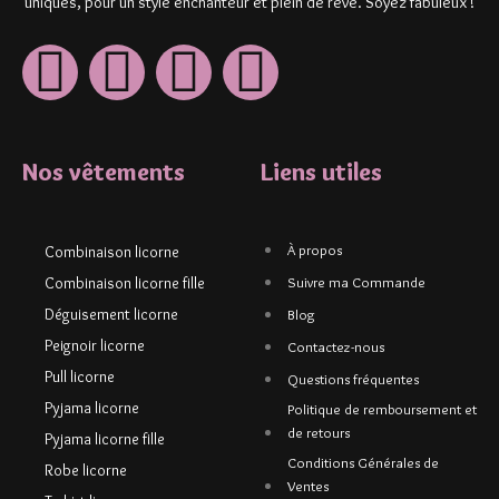
uniques, pour un style enchanteur et plein de rêve. Soyez fabuleux !
Nos vêtements
Liens utiles
À propos
Combinaison licorne
Combinaison licorne fille
Suivre ma Commande
Déguisement licorne
Blog
Peignoir licorne
Contactez-nous
Pull licorne
Questions fréquentes
Pyjama licorne
Politique de remboursement et
de retours
Pyjama licorne fille
Conditions Générales de
Robe licorne
Ventes