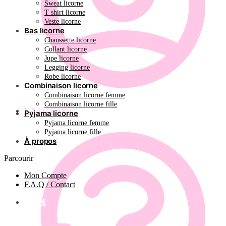
Sweat licorne
T shirt licorne
Veste licorne
Bas licorne
Chaussette licorne
Collant licorne
Jupe licorne
Legging licorne
Robe licorne
Combinaison licorne
Combinaison licorne femme
Combinaison licorne fille
F.A.Q / Contact
Pyjama licorne
Pyjama licorne femme
Pyjama licorne fille
À propos
Parcourir
Mon Compte
F.A.Q / Contact
0.00
€