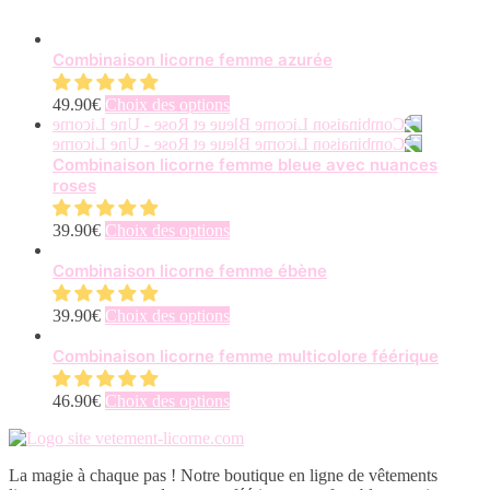
Combinaison licorne femme azurée
Ce
49.90
€
Choix des options
produit
a
plusieurs
Combinaison licorne femme bleue avec nuances
variations.
roses
Les
options
Ce
39.90
€
Choix des options
peuvent
produit
être
a
Combinaison licorne femme ébène
choisies
plusieurs
sur
variations.
Ce
39.90
€
Choix des options
la
Les
produit
page
options
a
Combinaison licorne femme multicolore féérique
du
peuvent
plusieurs
produit
être
variations.
Ce
46.90
€
Choix des options
choisies
Les
produit
sur
options
a
la
peuvent
plusieurs
page
être
La magie à chaque pas ! Notre boutique en ligne de vêtements
variations.
du