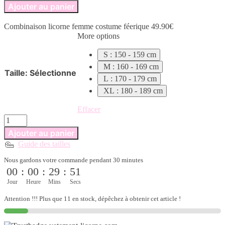
de
Ajouter au panier
Combinaison
licorne
Combinaison licorne femme costume féerique
49.90
€
femme
More options
costume
féerique
S : 150 - 159 cm
M : 160 - 169 cm
Taille
:
Sélectionne
L : 170 - 179 cm
XL : 180 - 189 cm
Effacer
quantité
de
Ajouter au panier
Combinaison
Guide des tailles
licorne
femme
Nous gardons votre commande pendant 30 minutes
costume
00
:
00
:
29
:
50
féerique
Jour
Heure
Mins
Secs
Attention !!! Plus que 11 en stock, dépêchez à obtenir cet article !