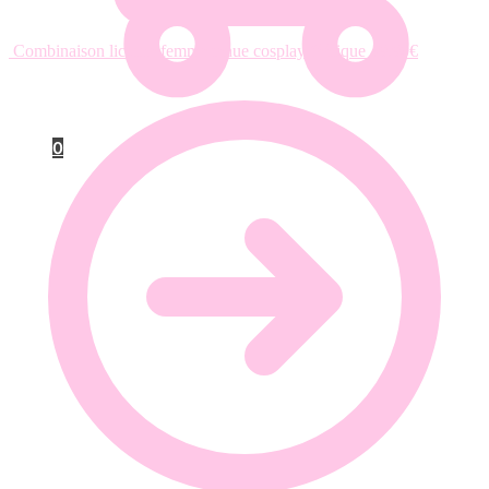
Combinaison licorne femme tenue cosplay féérique
49.90
€
0