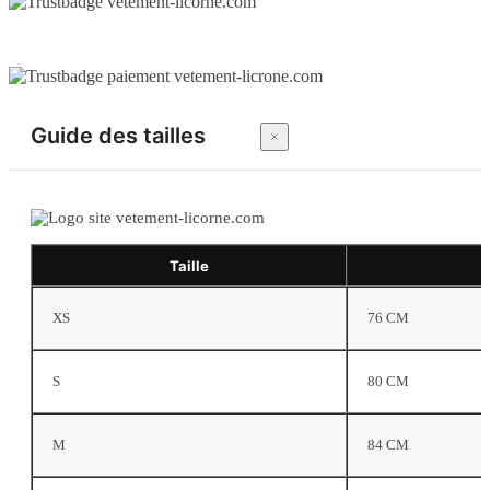
Guide des tailles
Taille
XS
76 CM
S
80 CM
M
84 CM