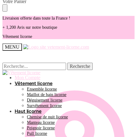
Skip
Skip
Votre Panier
to
to
navigation
content
Livraison offerte dans toute la France !
+ 1,200 Avis sur notre boutique
Vêtement licorne
MENU
Recherche
Recherche
Recherche
Recherche
pour :
pour :
Mon Compte
Vêtement licorne
Ensemble licorne
Maillot de bain licorne
Déguisement licorne
Survêtement licorne
Haut licorne
Chemise de nuit licorne
Manteau licorne
Peignoir licorne
Pull licorne