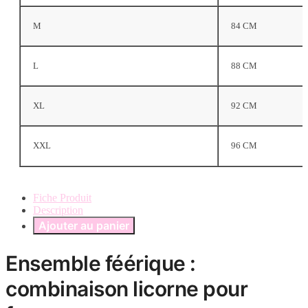
M
84 CM
L
88 CM
XL
92 CM
XXL
96 CM
Fiche Produit
Description
Ajouter au panier
Ensemble féérique :
combinaison licorne pour