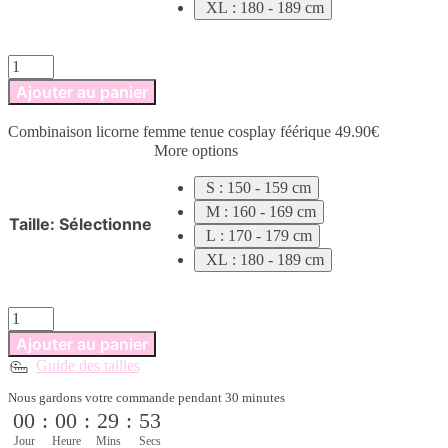
XL : 180 - 189 cm
quantité
de
Ajouter au panier
Combinaison
licorne
Combinaison licorne femme tenue cosplay féérique
49.90
€
femme
More options
tenue
cosplay
S : 150 - 159 cm
féérique
M : 160 - 169 cm
Taille
:
Sélectionne
L : 170 - 179 cm
XL : 180 - 189 cm
quantité
de
Ajouter au panier
Combinaison
Guide des tailles
licorne
femme
Nous gardons votre commande pendant 30 minutes
tenue
00
:
00
:
29
:
52
cosplay
féérique
Jour
Heure
Mins
Secs