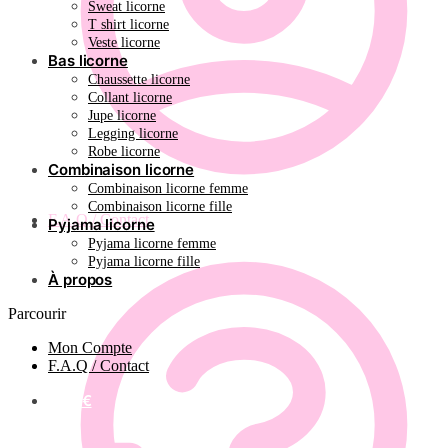
Sweat licorne
T shirt licorne
Veste licorne
Bas licorne
Chaussette licorne
Collant licorne
Jupe licorne
Legging licorne
Robe licorne
Combinaison licorne
Combinaison licorne femme
Combinaison licorne fille
F.A.Q / Contact
Pyjama licorne
Pyjama licorne femme
Pyjama licorne fille
À propos
Parcourir
Mon Compte
F.A.Q / Contact
0.00
€