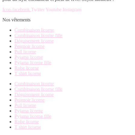
options
la
peuvent
page
Icon-facebook
Twitter
Youtube
Instagram
être
du
choisies
Nos vêtements
produit
sur
la
Combinaison licorne
page
Combinaison licorne fille
du
Déguisement licorne
produit
Peignoir licorne
Pull licorne
Pyjama licorne
Pyjama licorne fille
Robe licorne
T shirt licorne
Combinaison licorne
Combinaison licorne fille
Déguisement licorne
Peignoir licorne
Pull licorne
Pyjama licorne
Pyjama licorne fille
Robe licorne
T shirt licorne