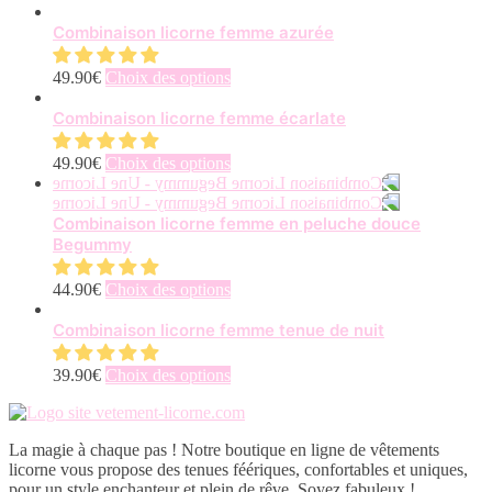
Combinaison licorne femme azurée
Ce
49.90
€
Choix des options
produit
a
Combinaison licorne femme écarlate
plusieurs
variations.
Ce
49.90
€
Choix des options
Les
produit
options
a
peuvent
plusieurs
Combinaison licorne femme en peluche douce
être
variations.
Begummy
choisies
Les
sur
options
Ce
44.90
€
Choix des options
la
peuvent
produit
page
être
a
Combinaison licorne femme tenue de nuit
du
choisies
plusieurs
produit
sur
variations.
Ce
39.90
€
Choix des options
la
Les
produit
page
options
a
du
peuvent
plusieurs
produit
être
La magie à chaque pas ! Notre boutique en ligne de vêtements
variations.
choisies
licorne vous propose des tenues féériques, confortables et uniques,
Les
sur
pour un style enchanteur et plein de rêve. Soyez fabuleux !