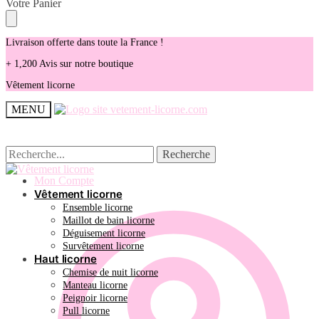
Skip
Skip
Votre Panier
to
to
navigation
content
Livraison offerte dans toute la France !
+ 1,200 Avis sur notre boutique
Vêtement licorne
MENU
Recherche
Recherche
Recherche
Recherche
pour :
pour :
Mon Compte
Vêtement licorne
Ensemble licorne
Maillot de bain licorne
Déguisement licorne
Survêtement licorne
Haut licorne
Chemise de nuit licorne
Manteau licorne
Peignoir licorne
Pull licorne