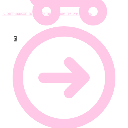
Combinaison licorne femme tenue festive
49.90
€
0