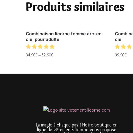
Produits similaires
Combinaison licorne femme arc-en-
Combina
ciel pour adulte
ciel
34.90
€
–
52.90
€
39.90
€
La magie à chaque pas ! Notre boutique en
ligne de vêtements licorne vous propose