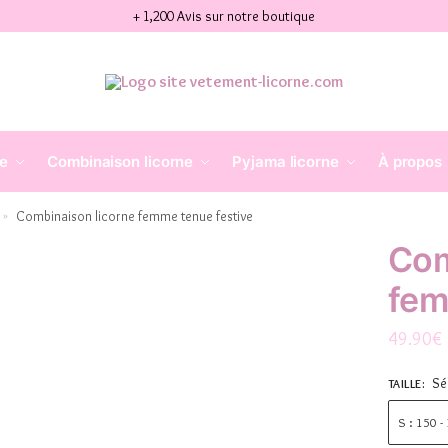
+ 1,200 Avis sur notre boutique
ne
Combinaison licorne
Pyjama licorne
À propos
Combinaison licorne femme tenue festive
»
Com
fem
49.90
€
Sé
TAILLE
:
S : 150 -