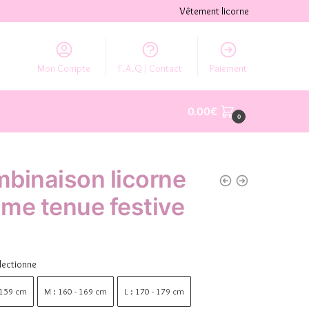
Vêtement licorne
Mon Compte
F.A.Q / Contact
Paiement
0.00
€
0
binaison licorne
me tenue festive
lectionne
 159 cm
M : 160 - 169 cm
L : 170 - 179 cm