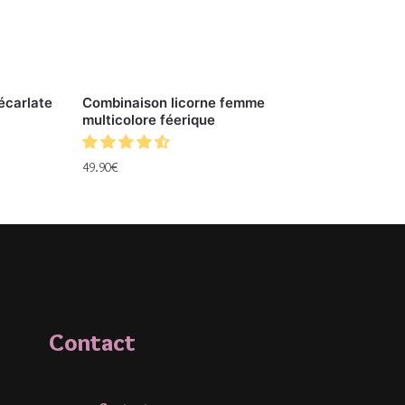
écarlate
Combinaison licorne femme
multicolore féerique
49.90
€
Contact