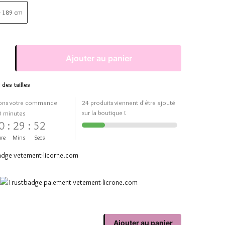
 - 189 cm
Ajouter au panier
 des tailles
ons votre commande
24 produits viennent d'être ajouté
sur la boutique !
0 minutes
0
:
29
:
51
re
Mins
Secs
Ajouter au panier