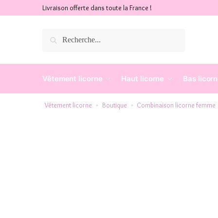
Livraison offerte dans toute la France !
Recherche
Vêtement licorne
Haut licorne
Bas licor
Vêtement licorne
Boutique
Combinaison licorne femme
»
»