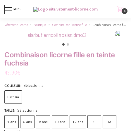
MENU
0
Vêtement licorne
Boutique
Combinaison licorne fille
Combinaison licorne fille en teinte fuchsia
»
»
»
Combinaison licorne fille en teinte
fuchsia
43.90
€
Sélectionne
COULEUR
:
Fuchsia
Sélectionne
TAILLE
:
4 ans
6 ans
8 ans
10 ans
12 ans
S
M