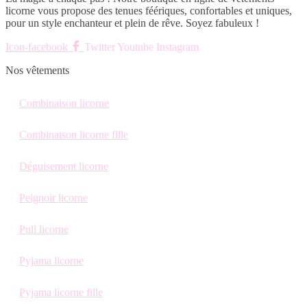
licorne vous propose des tenues féériques, confortables et uniques,
pour un style enchanteur et plein de rêve. Soyez fabuleux !
Icon-facebook
Twitter
Youtube
Instagram
Nos vêtements
Combinaison licorne
Combinaison licorne fille
Déguisement licorne
Peignoir licorne
Pull licorne
Pyjama licorne
Pyjama licorne fille