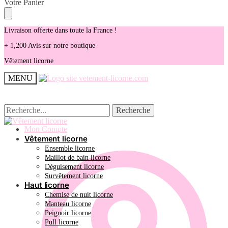
Skip
Skip
Votre Panier
to
to
navigation
content
Livraison offerte dans toute la France !
+ 1,200 Avis sur notre boutique
Vêtement licorne
MENU
Recherche
Recherche
Recherche
Recherche
pour :
pour :
Mon Compte
Vêtement licorne
Ensemble licorne
Maillot de bain licorne
Déguisement licorne
Survêtement licorne
Haut licorne
Chemise de nuit licorne
Manteau licorne
Peignoir licorne
Pull licorne