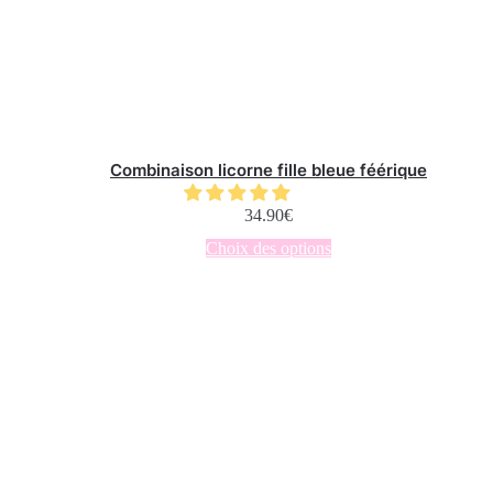
Combinaison licorne fille bleue féérique
34.90
€
Ce
Choix des options
produit
a
plusieurs
variations.
Les
options
peuvent
être
choisies
sur
la
page