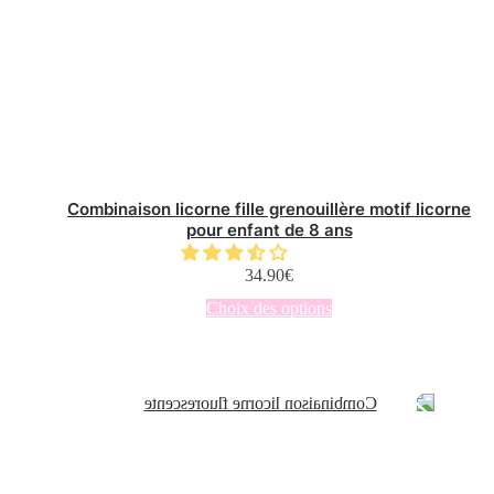
du
produit
Combinaison licorne fille grenouillère motif licorne
pour enfant de 8 ans
34.90
€
Ce
Choix des options
produit
a
plusieurs
variations.
Les
options
peuvent
être
choisies