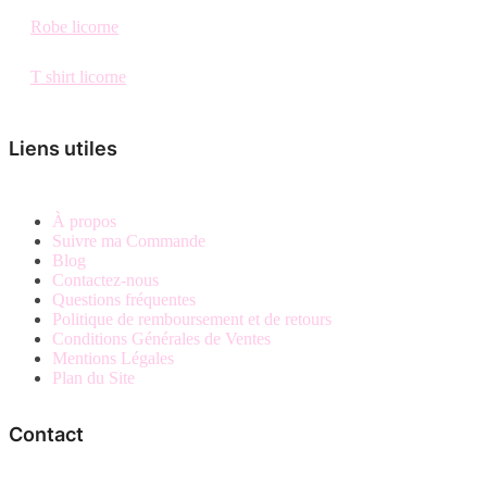
Robe licorne
T shirt licorne
Liens utiles
À propos
Suivre ma Commande
Blog
Contactez-nous
Questions fréquentes
Politique de remboursement et de retours
Conditions Générales de Ventes
Mentions Légales
Plan du Site
Contact