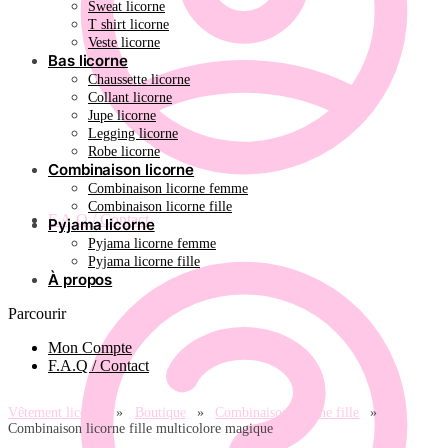
Sweat licorne
T shirt licorne
Veste licorne
Bas licorne
Chaussette licorne
Collant licorne
Jupe licorne
Legging licorne
Robe licorne
Combinaison licorne
Combinaison licorne femme
Combinaison licorne fille
F.A.Q / Contact
Pyjama licorne
Pyjama licorne femme
Pyjama licorne fille
À propos
Parcourir
Mon Compte
F.A.Q / Contact
Vêtement licorne
»
Boutique
»
Combinaison licorne fille
»
Combinaison licorne fille multicolore magique