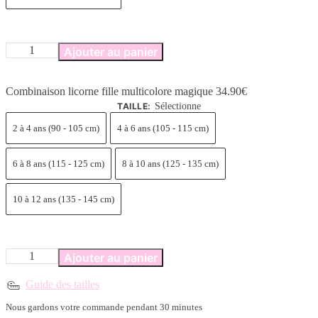
quantité
Ajouter au panier
de
Combinaison
licorne
Combinaison licorne fille multicolore magique
34.90
€
fille
TAILLE
:
Sélectionne
multicolore
magique
2 à 4 ans (90 - 105 cm)
4 à 6 ans (105 - 115 cm)
6 à 8 ans (115 - 125 cm)
8 à 10 ans (125 - 135 cm)
10 à 12 ans (135 - 145 cm)
quantité
Ajouter au panier
de
Combinaison
Guide des tailles
licorne
fille
Nous gardons votre commande pendant 30 minutes
multicolore