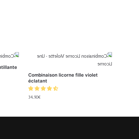
tillante
Combinaison licorne fille violet
éclatant
34.90
€