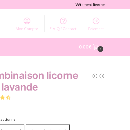
Vêtement licorne
Mon Compte
F.A.Q / Contact
Paiement
0.00
€
0
binaison licorne
e lavande
lectionne