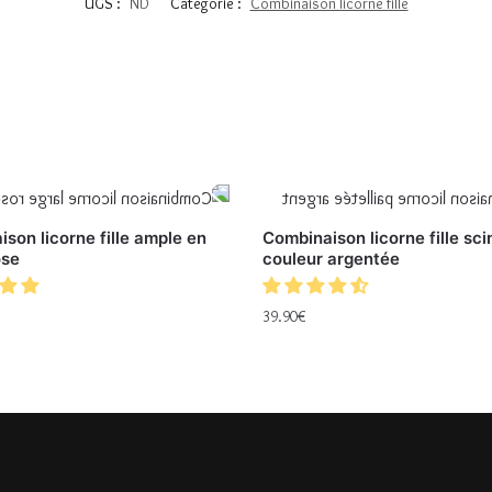
UGS :
ND
Catégorie :
Combinaison licorne fille
son licorne fille ample en
Combinaison licorne fille scin
ose
couleur argentée
39.90
€