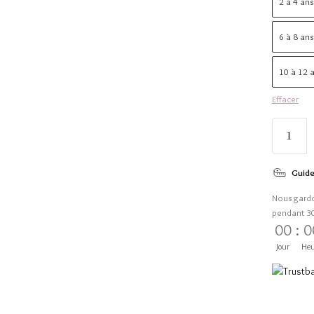
2 à 4 ans
6 à 8 ans
10 à 12 a
Effacer
Guide
Nous gard
pendant 3
00
:
0
Jour
Heu