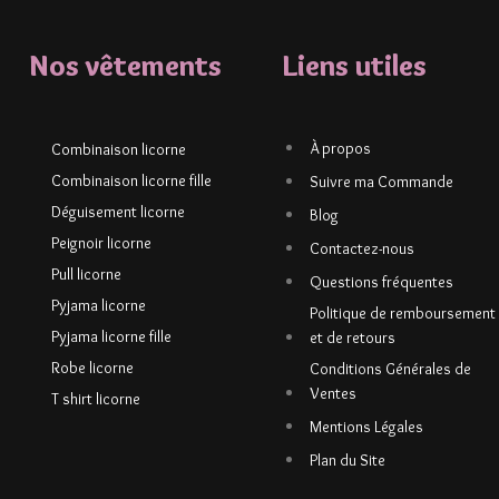
Nos vêtements
Liens utiles
À propos
Combinaison licorne
Combinaison licorne fille
Suivre ma Commande
Déguisement licorne
Blog
Peignoir licorne
Contactez-nous
Pull licorne
Questions fréquentes
Pyjama licorne
Politique de remboursement
Pyjama licorne fille
et de retours
Robe licorne
Conditions Générales de
Ventes
T shirt licorne
Mentions Légales
Plan du Site