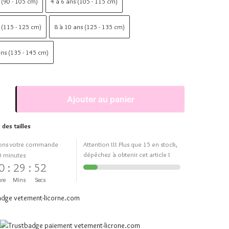
 (90 - 105 cm)
4 à 6 ans (105 - 115 cm)
 (115 - 125 cm)
8 à 10 ans (125 - 135 cm)
ns (135 - 145 cm)
Ajouter au panier
 des tailles
ons votre commande
Attention !!! Plus que 15 en stock,
dépêchez à obtenir cet article !
0 minutes
0
:
29
:
51
re
Mins
Secs