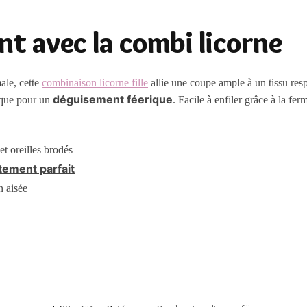
t avec la combi licorne
ale, cette
combinaison licorne fille
allie une coupe ample à un tissu res
déguisement féerique
t que pour un
. Facile à enfiler grâce à la fer
t oreilles brodés
tement parfait
n aisée