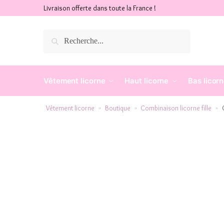
Livraison offerte dans toute la France !
Recherche
Vêtement licorne
Haut licorne
Bas licor
Vêtement licorne
Boutique
Combinaison licorne fille
»
»
»