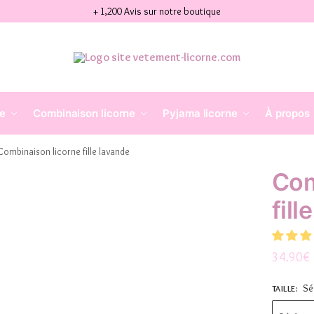
+ 1,200 Avis sur notre boutique
ne
Combinaison licorne
Pyjama licorne
À propos
Combinaison licorne fille lavande
Com
fill
34.90
€
Sé
TAILLE
: