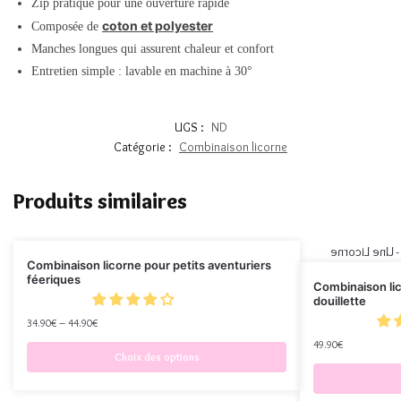
Zip pratique pour une ouverture rapide
coton et polyester
Composée de
Manches longues qui assurent chaleur et confort
Entretien simple : lavable en machine à 30°
UGS :
ND
Catégorie :
Combinaison licorne
Produits similaires
Combinaison licorne pour petits aventuriers
féeriques
Combinaison lic
douillette
34.90
€
–
44.90
€
49.90
€
Choix des options