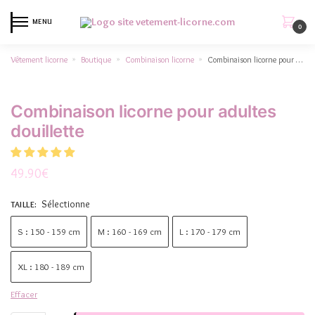
MENU
0
Vêtement licorne
Boutique
Combinaison licorne
Combinaison licorne pour adultes douillette
»
»
»
Combinaison licorne pour adultes
douillette
49.90
€
Sélectionne
TAILLE
:
S : 150 - 159 cm
M : 160 - 169 cm
L : 170 - 179 cm
XL : 180 - 189 cm
Effacer