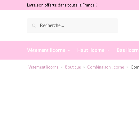
Livraison offerte dans toute la France !
Recherche
Vêtement licorne
Haut licorne
Bas licor
Vêtement licorne
Boutique
Combinaison licorne
Comb
»
»
»