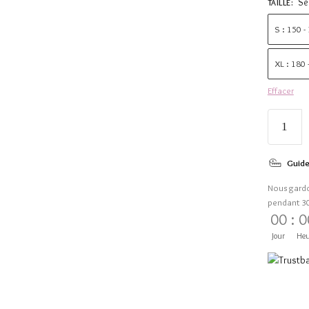
Sé
TAILLE
:
S : 150 -
XL : 180
Effacer
Guide
Nous gard
pendant 3
00
:
0
Jour
Heu