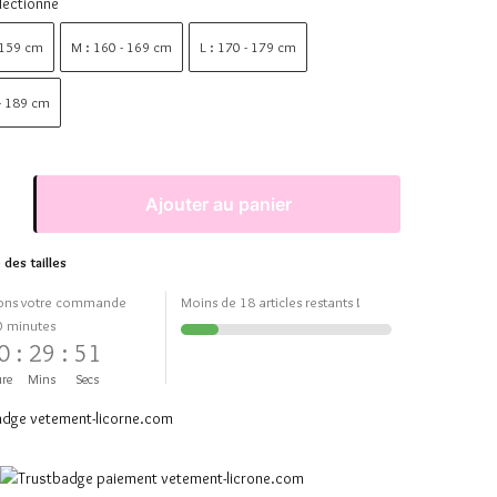
lectionne
 159 cm
M : 160 - 169 cm
L : 170 - 179 cm
 - 189 cm
Ajouter au panier
 des tailles
ons votre commande
Moins de 18 articles restants !
0 minutes
0
:
29
:
50
re
Mins
Secs