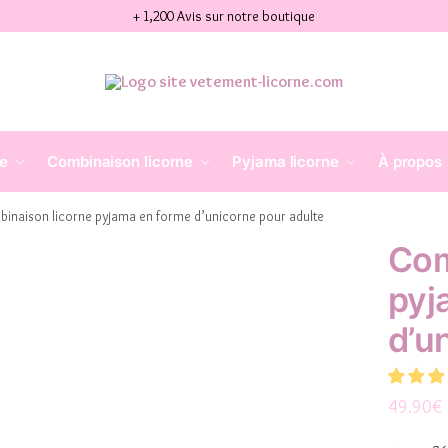
+ 1,200 Avis sur notre boutique
ne
Combinaison licorne
Pyjama licorne
À propos
inaison licorne pyjama en forme d’unicorne pour adulte
Com
pyj
d’u
49.90
€