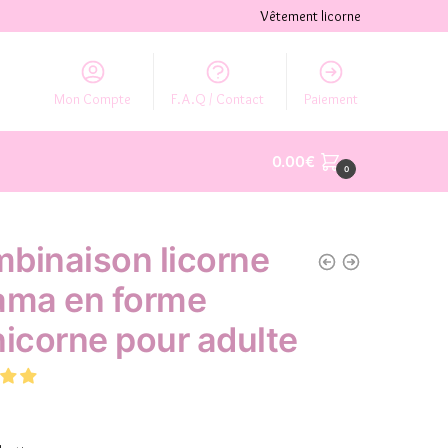
Vêtement licorne
Mon Compte
F.A.Q / Contact
Paiement
0.00
€
0
binaison licorne
ama en forme
nicorne pour adulte