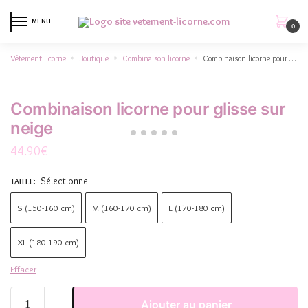
MENU
0
Vêtement licorne
Boutique
Combinaison licorne
Combinaison licorne pour glisse sur neige
»
»
»
Combinaison licorne pour glisse sur
neige
44.90
€
Sélectionne
TAILLE
:
S (150-160 cm)
M (160-170 cm)
L (170-180 cm)
XL (180-190 cm)
Effacer
Ajouter au panier