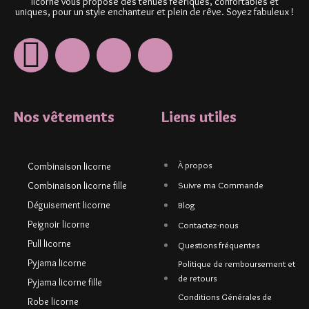
licorne vous propose des tenues féériques, confortables et
uniques, pour un style enchanteur et plein de rêve. Soyez fabuleux !
Nos vêtements
Liens utiles
À propos
Combinaison licorne
Combinaison licorne fille
Suivre ma Commande
Déguisement licorne
Blog
Peignoir licorne
Contactez-nous
Pull licorne
Questions fréquentes
Pyjama licorne
Politique de remboursement et
de retours
Pyjama licorne fille
Conditions Générales de
Robe licorne