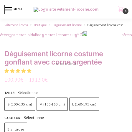
MENU
0
Vêtement licorne
Boutique
Déguisement licorne
Déguisement licorne costume gonflant avec corne argentée
»
»
»
Déguisement licorne costume
gonflant avec corne argentée
100.90
€
–
131.90
€
Sélectionne
TAILLE
:
S (100-135 cm)
M (135-160 cm)
L (160-195 cm)
Sélectionne
COULEUR
:
Blanc/rose