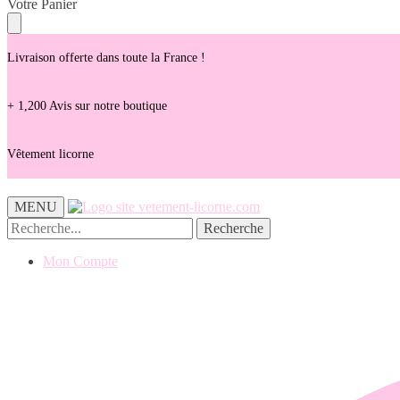
Skip
Skip
Votre Panier
to
to
navigation
content
Livraison offerte dans toute la France !
+ 1,200 Avis sur notre boutique
Vêtement licorne
MENU
Recherche
Recherche
pour :
Mon Compte