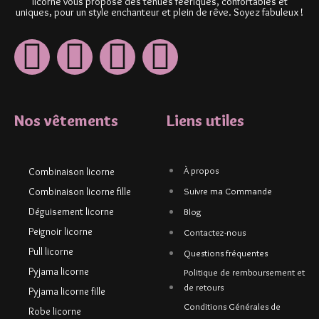
licorne vous propose des tenues féériques, confortables et
uniques, pour un style enchanteur et plein de rêve. Soyez fabuleux !
Nos vêtements
Liens utiles
À propos
Combinaison licorne
Combinaison licorne fille
Suivre ma Commande
Déguisement licorne
Blog
Peignoir licorne
Contactez-nous
Pull licorne
Questions fréquentes
Pyjama licorne
Politique de remboursement et
de retours
Pyjama licorne fille
Conditions Générales de
Robe licorne