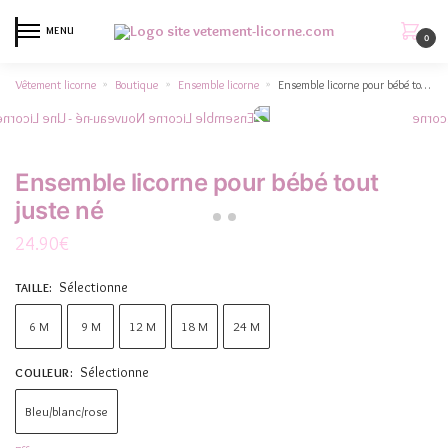
MENU
0
Vêtement licorne
Boutique
Ensemble licorne
Ensemble licorne pour bébé tout juste né
»
»
»
Ensemble licorne pour bébé tout
juste né
24.90
€
Sélectionne
TAILLE
:
6 M
9 M
12 M
18 M
24 M
Sélectionne
COULEUR
:
Bleu/blanc/rose