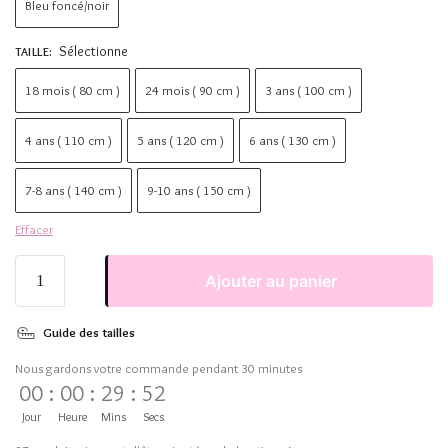
Bleu foncé/noir
Sélectionne
TAILLE
:
18 mois ( 80 cm )
24 mois ( 90 cm )
3 ans ( 100 cm )
4 ans ( 110 cm )
5 ans ( 120 cm )
6 ans ( 130 cm )
7-8 ans ( 140 cm )
9-10 ans ( 150 cm )
Effacer
Ajouter au panier
Guide des tailles
Nous gardons votre commande pendant 30 minutes
00
:
00
:
29
:
51
Jour
Heure
Mins
Secs