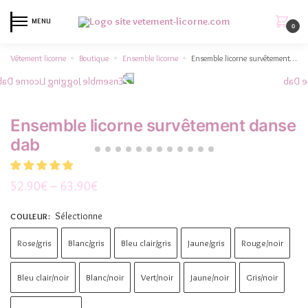
MENU
0
Vêtement licorne
Boutique
Ensemble licorne
Ensemble licorne survêtement danse dab
»
»
»
Ensemble licorne survêtement danse
dab
52.90
€
–
63.90
€
Sélectionne
COULEUR
:
Rose/gris
Blanc/gris
Bleu clair/gris
Jaune/gris
Rouge/noir
Bleu clair/noir
Blanc/noir
Vert/noir
Jaune/noir
Gris/noir