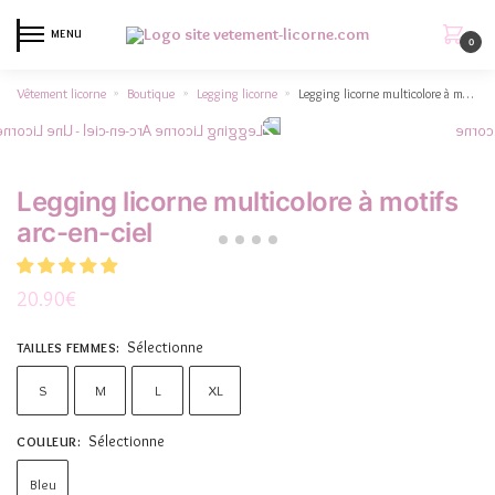
MENU
0
Vêtement licorne
Boutique
Legging licorne
Legging licorne multicolore à motifs arc-en-ciel
»
»
»
Legging licorne multicolore à motifs
arc-en-ciel
20.90
€
Sélectionne
TAILLES FEMMES
:
S
M
L
XL
Sélectionne
COULEUR
:
Bleu