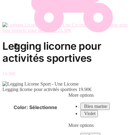
Legging licorne avec
jupe intégrée pour petite fille
24.90
€
Legging licorne pour
0
activités sportives
19.90
€
Legging licorne pour activités sportives
19.90
€
More options
Bleu marine
Color
:
Sélectionne
Violet
More options