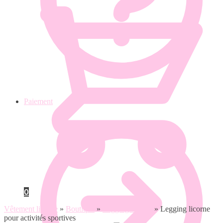
Paiement
0
Vêtement licorne
»
Boutique
»
Legging licorne
»
Legging licorne
pour activités sportives