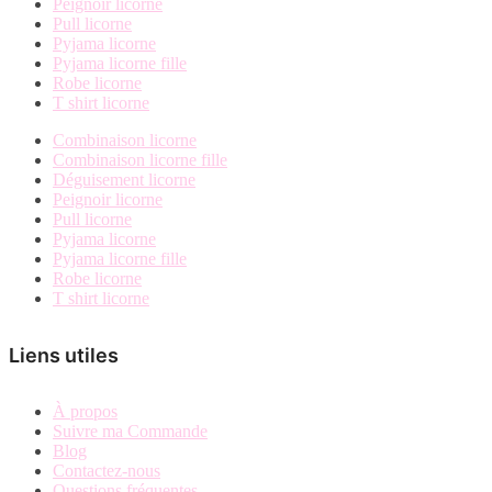
Peignoir licorne
Pull licorne
Pyjama licorne
Pyjama licorne fille
Robe licorne
T shirt licorne
Combinaison licorne
Combinaison licorne fille
Déguisement licorne
Peignoir licorne
Pull licorne
Pyjama licorne
Pyjama licorne fille
Robe licorne
T shirt licorne
Liens utiles
À propos
Suivre ma Commande
Blog
Contactez-nous
Questions fréquentes