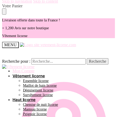
Skip to navigation
Skip to content
Votre Panier
Livraison offerte dans toute la France !
+ 1,200 Avis sur notre boutique
Vêtement licorne
MENU
Recherche pour :
Recherche pour :
Recherche
Recherche
Mon Compte
Vêtement licorne
Ensemble licorne
Maillot de bain licorne
Déguisement licorne
Survêtement licorne
Haut licorne
Chemise de nuit licorne
Manteau licorne
Peignoir licorne