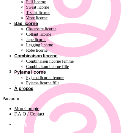
Pull licorne
Sweat licorne
T shirt licorne
Veste licorne
Bas licorne
Chaussette licorne
Collant licorne
Jupe licorne
Legging licorne
Robe licorne
Combinaison licorne
Combinaison licorne femme
Combinaison licorne fille
F.A.Q / Contact
Pyjama licorne
Pyjama licorne femme
Pyjama licorne fille
À propos
Parcourir
Mon Compte
F.A.Q / Contact
0.00
€