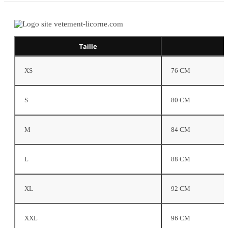
Taille
XS
76 CM
S
80 CM
M
84 CM
L
88 CM
XL
92 CM
XXL
96 CM