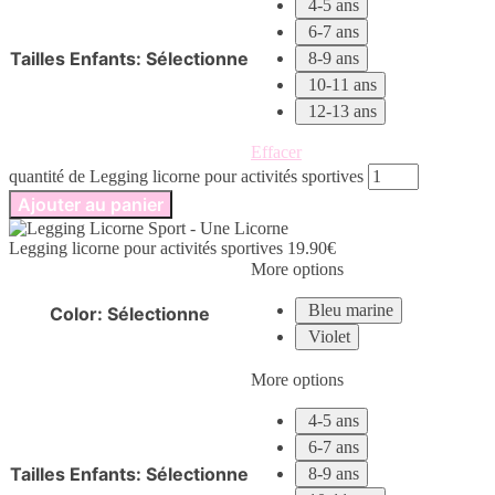
4-5 ans
6-7 ans
Tailles Enfants
:
Sélectionne
8-9 ans
10-11 ans
12-13 ans
Effacer
quantité de Legging licorne pour activités sportives
Ajouter au panier
Legging licorne pour activités sportives
19.90
€
More options
Bleu marine
Color
:
Sélectionne
Violet
More options
4-5 ans
6-7 ans
Tailles Enfants
:
Sélectionne
8-9 ans