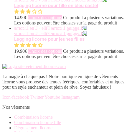
Legging licorne pour fille en bleu pastel
14.90
€
Choix des options
Ce produit a plusieurs variations.
Les options peuvent être choisies sur la page du produit
Legging licorne pour jeunes filles
19.90
€
Choix des options
Ce produit a plusieurs variations.
Les options peuvent être choisies sur la page du produit
La magie à chaque pas ! Notre boutique en ligne de vêtements
licorne vous propose des tenues féériques, confortables et uniques,
pour un style enchanteur et plein de rêve. Soyez fabuleux !
Icon-facebook
Twitter
Youtube
Instagram
Nos vêtements
Combinaison licorne
Combinaison licorne fille
Déguisement licorne