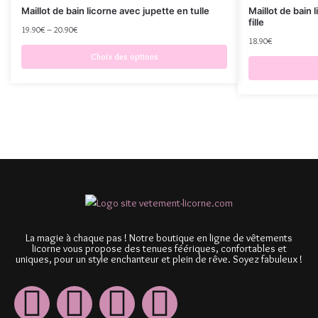
Maillot de bain licorne avec jupette en tulle
Maillot de bain
fille
19.90
€
–
20.90
€
18.90
€
Choix des options
La magie à chaque pas ! Notre boutique en ligne de vêtements
licorne vous propose des tenues féériques, confortables et
uniques, pour un style enchanteur et plein de rêve. Soyez fabuleux !