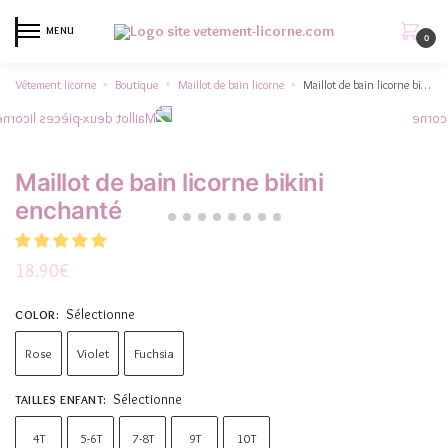
MENU
0
Vêtement licorne
Boutique
Maillot de bain licorne
Maillot de bain licorne bikini enchanté
»
»
»
Maillot de bain licorne bikini
enchanté
18.90
€
Sélectionne
COLOR
:
Rose
Violet
Fuchsia
Sélectionne
TAILLES ENFANT
:
4T
5-6T
7-8T
9T
10T