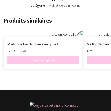
UGS :
ND
Catégorie :
Maillot de bain licorne
Produits similaires
Maillot de bain licorne avec jupe tutu
Maillot de bain 
17.90
€
–
18.90
€
17.90
€
Choix des options