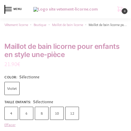
MENU
0
Vêtement licorne
Boutique
Maillot de bain licorne
Maillot de bain licorne pour enfants en style une-pièce
»
»
»
Maillot de bain licorne pour enfants
en style une-pièce
21.90
€
Sélectionne
COLOR
:
Violet
Sélectionne
TAILLE ENFANTS
:
4
6
8
10
12
Effacer