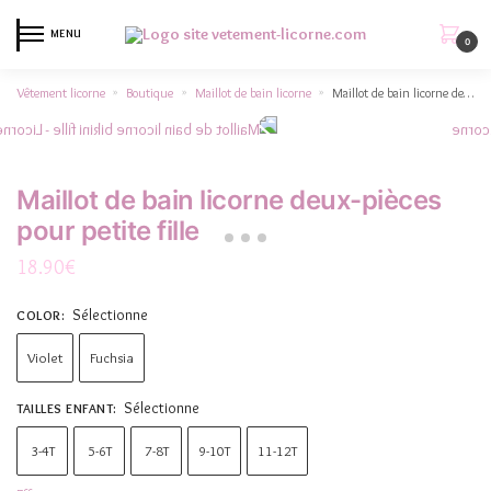
MENU
0
Vêtement licorne
Boutique
Maillot de bain licorne
Maillot de bain licorne deux-pièces pour petite fille
»
»
»
Maillot de bain licorne deux-pièces
pour petite fille
18.90
€
Sélectionne
COLOR
:
Violet
Fuchsia
Sélectionne
TAILLES ENFANT
:
3-4T
5-6T
7-8T
9-10T
11-12T