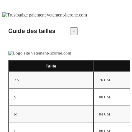
Guide des tailles
Taille
XS
76 CM
S
80 CM
M
84 CM
L
88 CM