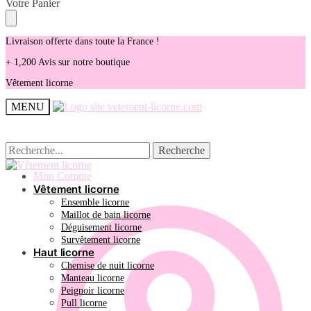
Skip
Skip
Votre Panier
to
to
navigation
content
Livraison offerte dans toute la France !
+ 1,200 Avis sur notre boutique
Vêtement licorne
MENU
Recherche
Recherche
Recherche
Recherche
pour :
pour :
Mon Compte
Vêtement licorne
Ensemble licorne
Maillot de bain licorne
Déguisement licorne
Survêtement licorne
Haut licorne
Chemise de nuit licorne
Manteau licorne
Peignoir licorne
Pull licorne