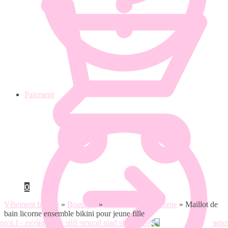
Paiement
0
Vêtement licorne
»
Boutique
»
Maillot de bain licorne
»
Maillot de
bain licorne ensemble bikini pour jeune fille