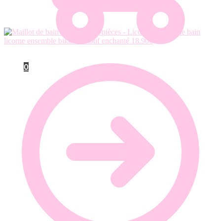
Maillot de bain
licorne ensemble bikini à motif enchanté
18.90
€
0