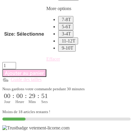
More options
7-8T
5-6T
Size
:
Sélectionne
3-4T
11-12T
9-10T
Effacer
quantité
de
Ajouter au panier
Maillot
Guide des tailles
de
bain
Nous gardons votre commande pendant 30 minutes
licorne
00
:
00
:
29
:
50
ensemble
bikini
Jour
Heure
Mins
Secs
pour
Moins de 18 articles restants !
jeune
fille