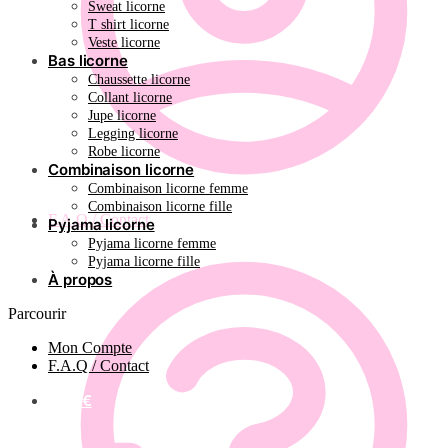
Sweat licorne
T shirt licorne
Veste licorne
Bas licorne
Chaussette licorne
Collant licorne
Jupe licorne
Legging licorne
Robe licorne
Combinaison licorne
Combinaison licorne femme
Combinaison licorne fille
F.A.Q / Contact
Pyjama licorne
Pyjama licorne femme
Pyjama licorne fille
À propos
Parcourir
Mon Compte
F.A.Q / Contact
0.00
€