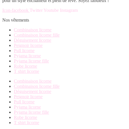
pour un style enchanteur et plein de rêve. Soyez fabuleux !
options
page
peuvent
du
Icon-facebook
Twitter
Youtube
Instagram
être
produit
choisies
Nos vêtements
sur
la
Combinaison licorne
page
Combinaison licorne fille
du
Déguisement licorne
produit
Peignoir licorne
Pull licorne
Pyjama licorne
Pyjama licorne fille
Robe licorne
T shirt licorne
Combinaison licorne
Combinaison licorne fille
Déguisement licorne
Peignoir licorne
Pull licorne
Pyjama licorne
Pyjama licorne fille
Robe licorne
T shirt licorne