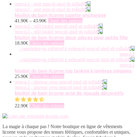
Maillot de bain licorne jupette enchantée
Ce
41.90
€
–
43.90
€
Choix des options
produit
a
plusieurs
Maillot de bain licorne deux-pièces pour petite fille
variations.
Ce
18.90
€
Choix des options
Les
produit
options
a
peuvent
plusieurs
être
variations.
choisies
Les
Maillot de bain licorne top tankini à lanières inégales
sur
options
Ce
25.90
€
Choix des options
la
peuvent
produit
page
être
a
du
choisies
plusieurs
Maillot de bain licorne orné de noeuds décoratifs
produit
sur
variations.
la
Les
Ce
22.90
€
Choix des options
page
options
produit
du
peuvent
a
produit
être
plusieurs
choisies
La magie à chaque pas ! Notre boutique en ligne de vêtements
variations.
sur
licorne vous propose des tenues féériques, confortables et uniques,
Les
la