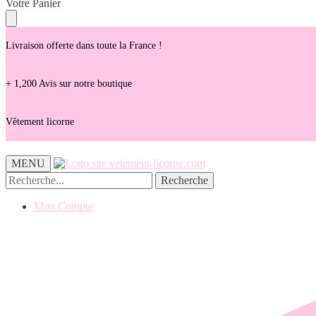
Skip
Skip
Votre Panier
to
to
navigation
content
Livraison offerte dans toute la France !
+ 1,200 Avis sur notre boutique
Vêtement licorne
MENU
Recherche
Recherche
pour :
Mon Compte