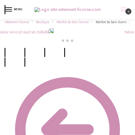
MENU
0
Vêtement licorne
Boutique
Maillot de bain licorne
Maillot de bain licorne violet chatoyant
»
»
»