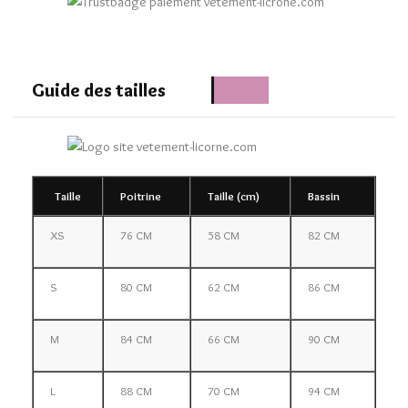
Guide des tailles
Taille
Poitrine
Taille (cm)
Bassin
XS
76 CM
58 CM
82 CM
S
80 CM
62 CM
86 CM
M
84 CM
66 CM
90 CM
L
88 CM
70 CM
94 CM