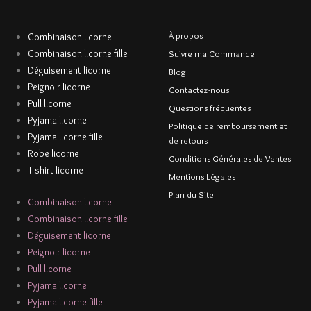
À propos
Combinaison licorne
Combinaison licorne fille
Suivre ma Commande
Déguisement licorne
Blog
Peignoir licorne
Contactez-nous
Pull licorne
Questions fréquentes
Pyjama licorne
Politique de remboursement et
Pyjama licorne fille
de retours
Robe licorne
Conditions Générales de Ventes
T shirt licorne
Mentions Légales
Plan du Site
Combinaison licorne
Combinaison licorne fille
Déguisement licorne
Peignoir licorne
Pull licorne
Pyjama licorne
Pyjama licorne fille