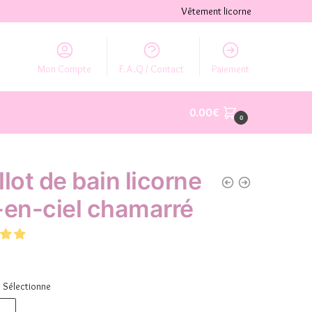
Vêtement licorne
Mon Compte
F.A.Q / Contact
Paiement
0.00
€
0
llot de bain licorne
-en-ciel chamarré
Sélectionne