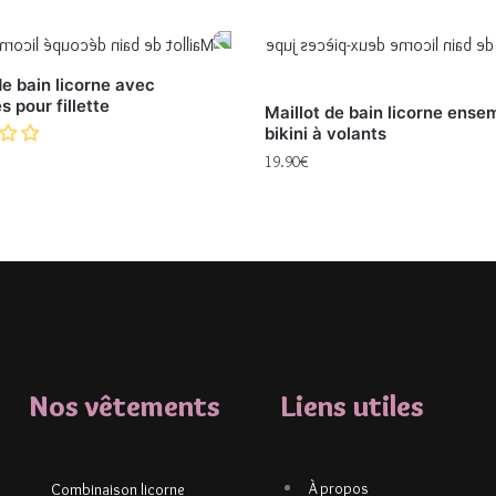
de bain licorne avec
 pour fillette
Maillot de bain licorne ense
bikini à volants
19.90
€
Nos vêtements
Liens utiles
À propos
Combinaison licorne