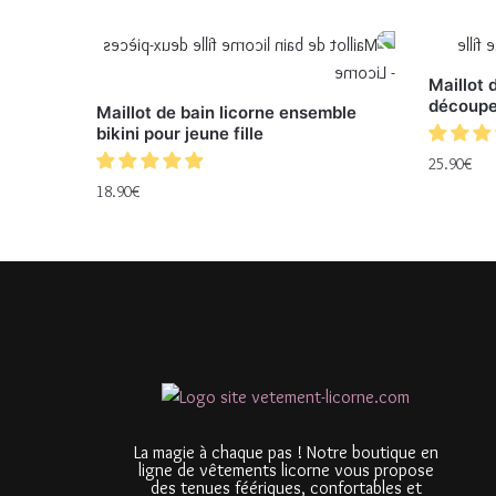
Maillot 
découpes
Maillot de bain licorne ensemble
bikini pour jeune fille
25.90
€
18.90
€
La magie à chaque pas ! Notre boutique en
ligne de vêtements licorne vous propose
des tenues féériques, confortables et