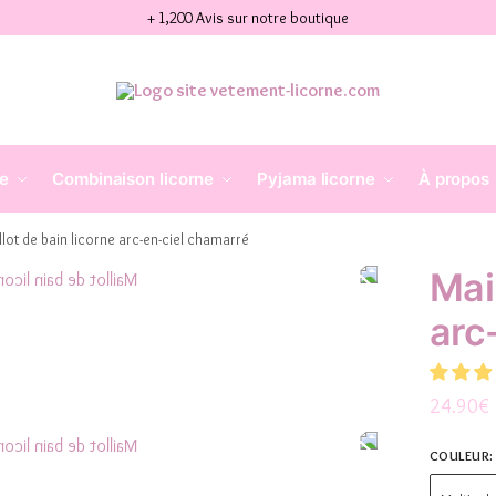
+ 1,200 Avis sur notre boutique
ne
Combinaison licorne
Pyjama licorne
À propos
llot de bain licorne arc-en-ciel chamarré
Mai
arc
24.90
€
COULEUR
: