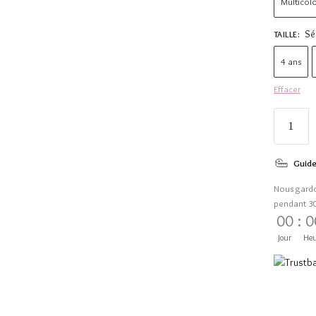
Multicol
Sé
TAILLE
:
4 ans
Effacer
Guide
Nous gard
pendant 3
00
:
0
Jour
Heu