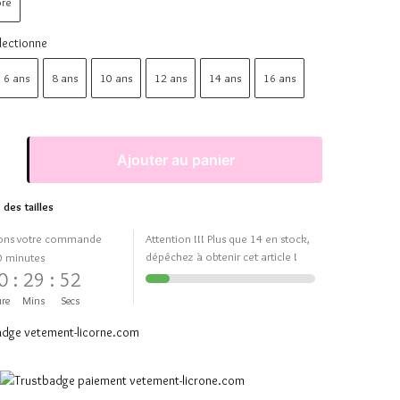
ore
lectionne
6 ans
8 ans
10 ans
12 ans
14 ans
16 ans
Ajouter au panier
 des tailles
ons votre commande
Attention !!! Plus que 14 en stock,
dépêchez à obtenir cet article !
0 minutes
0
:
29
:
51
re
Mins
Secs