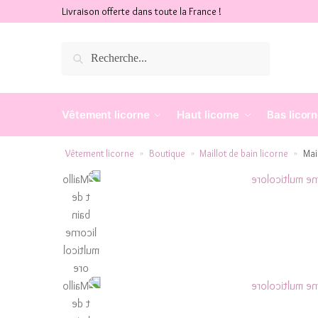
Livraison offerte dans toute la France !
Recherche
Vêtement licorne
Haut licorne
Bas licor
Vêtement licorne
Boutique
Maillot de bain licorne
Mai
»
»
»